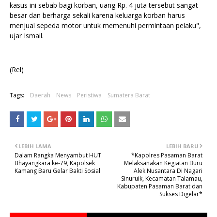
kasus ini sebab bagi korban, uang Rp. 4 juta tersebut sangat
besar dan berharga sekali karena keluarga korban harus
menjual sepeda motor untuk memenuhi permintaan pelaku",
ujar Ismail.
(Rel)
Tags:
Daerah
News
Peristiwa
Sumatera Barat
LEBIH LAMA
LEBIH BARU
Dalam Rangka Menyambut HUT
*Kapolres Pasaman Barat
Bhayangkara ke-79, Kapolsek
Melaksanakan Kegiatan Buru
Kamang Baru Gelar Bakti Sosial
Alek Nusantara Di Nagari
Sinuruik, Kecamatan Talamau,
Kabupaten Pasaman Barat dan
Sukses Digelar*