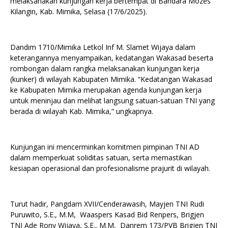
melaksanakan kunjungan kerja bertempat di Bandara Mozes
Kilangin, Kab. Mimika, Selasa (17/6/2025).
Dandim 1710/Mimika Letkol Inf M. Slamet Wijaya dalam
keterangannya menyampaikan, kedatangan Wakasad beserta
rombongan dalam rangka melaksanakan kunjungan kerja
(kunker) di wilayah Kabupaten Mimika. “Kedatangan Wakasad
ke Kabupaten Mimika merupakan agenda kunjungan kerja
untuk meninjau dan melihat langsung satuan-satuan TNI yang
berada di wilayah Kab. Mimika,” ungkapnya.
Kunjungan ini mencerminkan komitmen pimpinan TNI AD
dalam memperkuat soliditas satuan, serta memastikan
kesiapan operasional dan profesionalisme prajurit di wilayah.
Turut hadir, Pangdam XVII/Cenderawasih, Mayjen TNI Rudi
Puruwito, S.E., M.M, Waaspers Kasad Bid Renpers, Brigjen
TNI Ade Rony Wijaya, S.E., M.M, Danrem 173/PVB Brigjen TNI