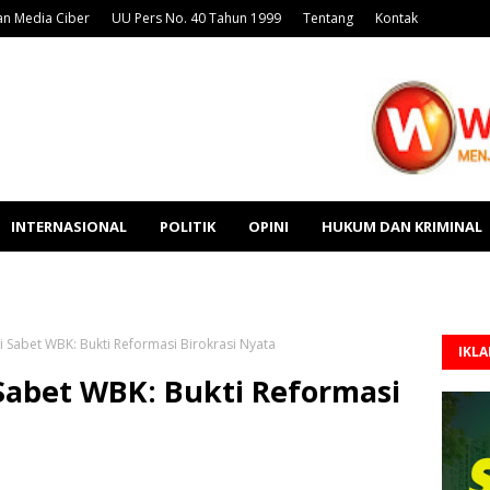
n Media Ciber
UU Pers No. 40 Tahun 1999
Tentang
Kontak
INTERNASIONAL
POLITIK
OPINI
HUKUM DAN KRIMINAL
i Sabet WBK: Bukti Reformasi Birokrasi Nyata
IKL
 Sabet WBK: Bukti Reformasi