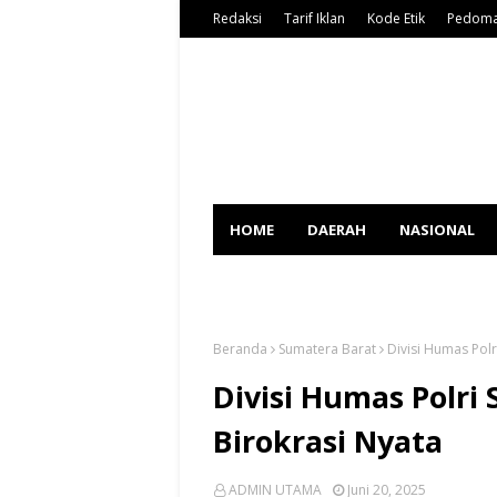
Redaksi
Tarif Iklan
Kode Etik
Pedoma
HOME
DAERAH
NASIONAL
SPORT
Beranda
Sumatera Barat
Divisi Humas Polr
Divisi Humas Polri
Birokrasi Nyata
ADMIN UTAMA
Juni 20, 2025