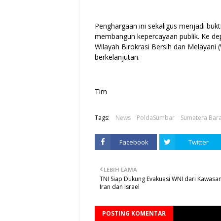
Penghargaan ini sekaligus menjadi bukti
membangun kepercayaan publik. Ke dep
Wilayah Birokrasi Bersih dan Melayani 
berkelanjutan.
Tim
Tags:
News
PoldaSumbar
Sumatera Bara
Facebook
Twitter
LEBIH LAMA
TNI Siap Dukung Evakuasi WNI dari Kawasan
Iran dan Israel
POSTING KOMENTAR