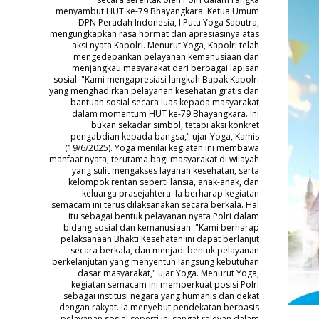
menyambut HUT ke-79 Bhayangkara. Ketua Umum
DPN Peradah Indonesia, I Putu Yoga Saputra,
mengungkapkan rasa hormat dan apresiasinya atas
aksi nyata Kapolri. Menurut Yoga, Kapolri telah
mengedepankan pelayanan kemanusiaan dan
menjangkau masyarakat dari berbagai lapisan
sosial. "Kami mengapresiasi langkah Bapak Kapolri
yang menghadirkan pelayanan kesehatan gratis dan
bantuan sosial secara luas kepada masyarakat
dalam momentum HUT ke-79 Bhayangkara. Ini
bukan sekadar simbol, tetapi aksi konkret
pengabdian kepada bangsa," ujar Yoga, Kamis
(19/6/2025). Yoga menilai kegiatan ini membawa
manfaat nyata, terutama bagi masyarakat di wilayah
yang sulit mengakses layanan kesehatan, serta
kelompok rentan seperti lansia, anak-anak, dan
keluarga prasejahtera. Ia berharap kegiatan
semacam ini terus dilaksanakan secara berkala. Hal
itu sebagai bentuk pelayanan nyata Polri dalam
bidang sosial dan kemanusiaan. "Kami berharap
pelaksanaan Bhakti Kesehatan ini dapat berlanjut
secara berkala, dan menjadi bentuk pelayanan
berkelanjutan yang menyentuh langsung kebutuhan
dasar masyarakat," ujar Yoga. Menurut Yoga,
kegiatan semacam ini memperkuat posisi Polri
sebagai institusi negara yang humanis dan dekat
dengan rakyat. Ia menyebut pendekatan berbasis
pelayanan sosial seperti ini sangat relevan dalam