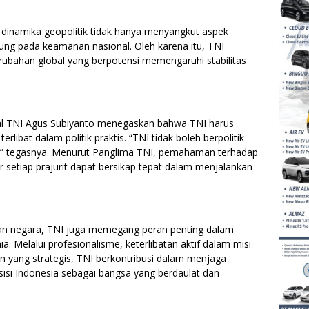
inamika geopolitik tidak hanya menyangkut aspek
sung pada keamanan nasional. Oleh karena itu, TNI
erubahan global yang berpotensi memengaruhi stabilitas
ral TNI Agus Subiyanto menegaskan bahwa TNI harus
rlibat dalam politik praktis. “TNI tidak boleh berpolitik
ara,” tegasnya. Menurut Panglima TNI, pemahaman terhadap
r setiap prajurit dapat bersikap tepat dalam menjalankan
nan negara, TNI juga memegang peran penting dalam
. Melalui profesionalisme, keterlibatan aktif dalam misi
 yang strategis, TNI berkontribusi dalam menjaga
isi Indonesia sebagai bangsa yang berdaulat dan