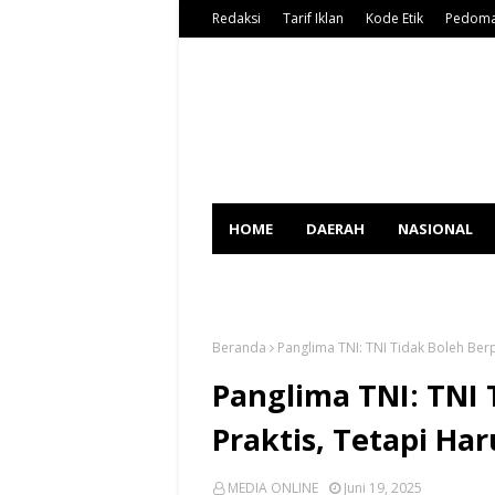
Redaksi
Tarif Iklan
Kode Etik
Pedoma
HOME
DAERAH
NASIONAL
SPORT
Beranda
Panglima TNI: TNI Tidak Boleh Berpo
Panglima TNI: TNI 
Praktis, Tetapi Ha
MEDIA ONLINE
Juni 19, 2025