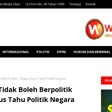
n Media Ciber
UU Pers No. 40 Tahun 1999
Tentang
Kontak
INTERNASIONAL
POLITIK
OPINI
HUKUM DAN KRIMINAL
litik Praktis, Tetapi Harus Tahu Politik Negara
IKL
Tidak Boleh Berpolitik
rus Tahu Politik Negara