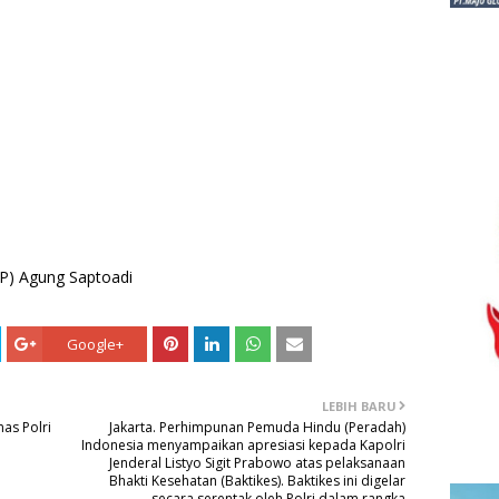
P) Agung Saptoadi
Google+
LEBIH BARU
mas Polri
Jakarta. Perhimpunan Pemuda Hindu (Peradah)
Indonesia menyampaikan apresiasi kepada Kapolri
Jenderal Listyo Sigit Prabowo atas pelaksanaan
Bhakti Kesehatan (Baktikes). Baktikes ini digelar
secara serentak oleh Polri dalam rangka