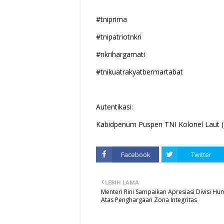
#tniprima
#tnipatriotnkri
#nkrihargamati
#tnikuatrakyatbermartabat
Autentikasi:
Kabidpenum Puspen TNI Kolonel Laut (
Facebook
Twitter
LEBIH LAMA
Menteri Rini Sampaikan Apresiasi Divisi Hu
Atas Penghargaan Zona Integritas