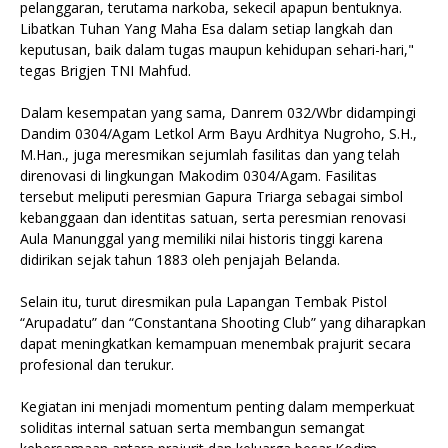
pelanggaran, terutama narkoba, sekecil apapun bentuknya.
Libatkan Tuhan Yang Maha Esa dalam setiap langkah dan
keputusan, baik dalam tugas maupun kehidupan sehari-hari,"
tegas Brigjen TNI Mahfud.
Dalam kesempatan yang sama, Danrem 032/Wbr didampingi
Dandim 0304/Agam Letkol Arm Bayu Ardhitya Nugroho, S.H.,
M.Han., juga meresmikan sejumlah fasilitas dan yang telah
direnovasi di lingkungan Makodim 0304/Agam. Fasilitas
tersebut meliputi peresmian Gapura Triarga sebagai simbol
kebanggaan dan identitas satuan, serta peresmian renovasi
Aula Manunggal yang memiliki nilai historis tinggi karena
didirikan sejak tahun 1883 oleh penjajah Belanda.
Selain itu, turut diresmikan pula Lapangan Tembak Pistol
“Arupadatu” dan “Constantana Shooting Club” yang diharapkan
dapat meningkatkan kemampuan menembak prajurit secara
profesional dan terukur.
Kegiatan ini menjadi momentum penting dalam memperkuat
soliditas internal satuan serta membangun semangat