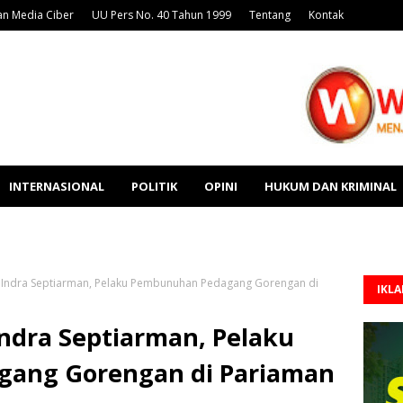
n Media Ciber
UU Pers No. 40 Tahun 1999
Tentang
Kontak
INTERNASIONAL
POLITIK
OPINI
HUKUM DAN KRIMINAL
i Indra Septiarman, Pelaku Pembunuhan Pedagang Gorengan di
IKL
ndra Septiarman, Pelaku
ang Gorengan di Pariaman