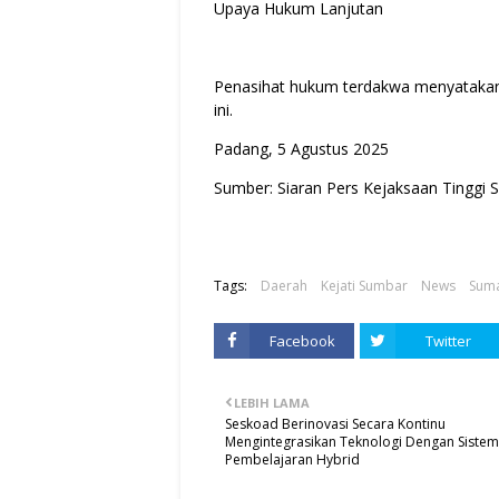
Upaya Hukum Lanjutan
Penasihat hukum terdakwa menyatakan
ini.
Padang, 5 Agustus 2025
Sumber: Siaran Pers Kejaksaan Tinggi 
Tags:
Daerah
Kejati Sumbar
News
Suma
Facebook
Twitter
LEBIH LAMA
Seskoad Berinovasi Secara Kontinu
Mengintegrasikan Teknologi Dengan Sistem
Pembelajaran Hybrid