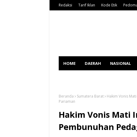
Redaksi
Tarif Iklan
Kode Etik
Pedoma
HOME
DAERAH
NASIONAL
SPORT
Beranda
Sumatera Barat
Hakim Vonis Mat
Pariaman
Hakim Vonis Mati I
Pembunuhan Pedag