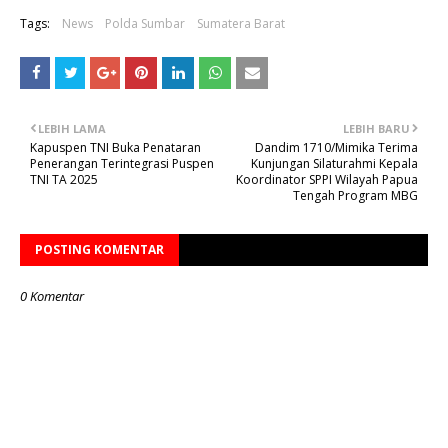
Tags:
News
Polda Sumbar
Sumatera Barat
LEBIH LAMA
LEBIH BARU
Kapuspen TNI Buka Penataran
Dandim 1710/Mimika Terima
Penerangan Terintegrasi Puspen
Kunjungan Silaturahmi Kepala
TNI TA 2025
Koordinator SPPI Wilayah Papua
Tengah Program MBG
POSTING KOMENTAR
0 Komentar