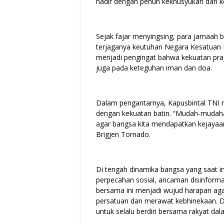
hadir dengan penuh kekhusyukan dan 
Sejak fajar menyingsing, para jamaah 
terjaganya keutuhan Negara Kesatuan Re
menjadi pengingat bahwa kekuatan prajur
juga pada keteguhan iman dan doa.
Dalam pengantarnya, Kapusbintal TNI 
dengan kekuatan batin. “Mudah-mudah
agar bangsa kita mendapatkan kejayaa
Brigjen Tornado.
Di tengah dinamika bangsa yang saat in
perpecahan sosial, ancaman disinformasi
bersama ini menjadi wujud harapan aga
persatuan dan merawat kebhinekaan. D
untuk selalu berdiri bersama rakyat d