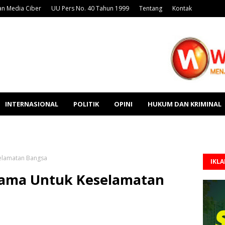
n Media Ciber
UU Pers No. 40 Tahun 1999
Tentang
Kontak
INTERNASIONAL
POLITIK
OPINI
HUKUM DAN KRIMINAL
elamatan Bangsa
IKL
sama Untuk Keselamatan