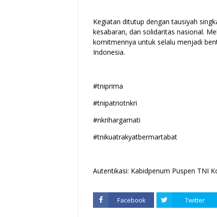
Kegiatan ditutup dengan tausiyah sin
kesabaran, dan solidaritas nasional. 
komitmennya untuk selalu menjadi ben
Indonesia.
#tniprima
#tnipatriotnkri
#nkrihargamati
#tnikuatrakyatbermartabat
Autentikasi: Kabidpenum Puspen TNI Ko
Facebook
Twitter