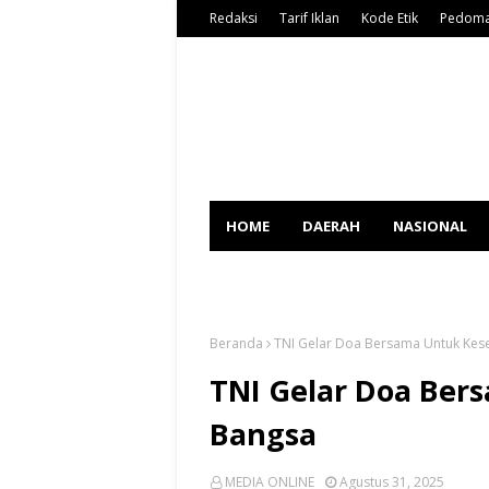
Redaksi
Tarif Iklan
Kode Etik
Pedoma
HOME
DAERAH
NASIONAL
SPORT
Beranda
TNI Gelar Doa Bersama Untuk Kes
TNI Gelar Doa Ber
Bangsa
MEDIA ONLINE
Agustus 31, 2025