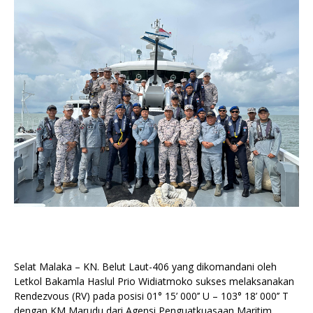
Selat Malaka – KN. Belut Laut-406 yang dikomandani oleh
Letkol Bakamla Haslul Prio Widiatmoko sukses melaksanakan
Rendezvous (RV) pada posisi 01° 15’ 000’’ U – 103° 18’ 000’’ T
dengan KM Marudu dari Agensi Penguatkuasaan Maritim