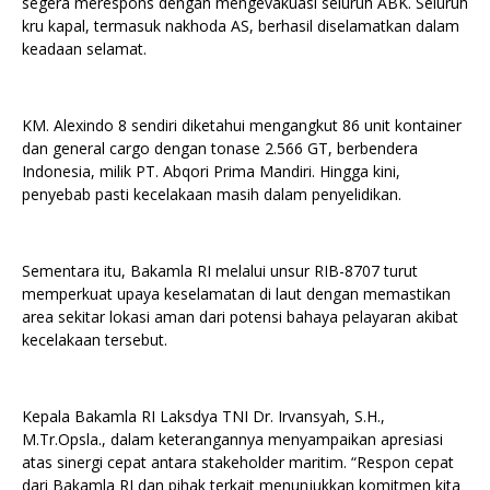
segera merespons dengan mengevakuasi seluruh ABK. Seluruh
kru kapal, termasuk nakhoda AS, berhasil diselamatkan dalam
keadaan selamat.
KM. Alexindo 8 sendiri diketahui mengangkut 86 unit kontainer
dan general cargo dengan tonase 2.566 GT, berbendera
Indonesia, milik PT. Abqori Prima Mandiri. Hingga kini,
penyebab pasti kecelakaan masih dalam penyelidikan.
Sementara itu, Bakamla RI melalui unsur RIB-8707 turut
memperkuat upaya keselamatan di laut dengan memastikan
area sekitar lokasi aman dari potensi bahaya pelayaran akibat
kecelakaan tersebut.
Kepala Bakamla RI Laksdya TNI Dr. Irvansyah, S.H.,
M.Tr.Opsla., dalam keterangannya menyampaikan apresiasi
atas sinergi cepat antara stakeholder maritim. “Respon cepat
dari Bakamla RI dan pihak terkait menunjukkan komitmen kita