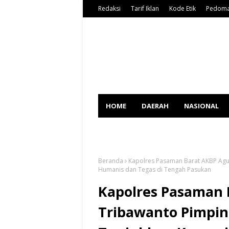
Redaksi
Tarif Iklan
Kode Etik
Pedoma
HOME
DAERAH
NASIONAL
SPORT
Beranda
Kapolres Pasaman Barat AKBP Agu
Humanis dan Tegas di Tengah Pasukan
Kapolres Pasaman
Tribawanto Pimpin