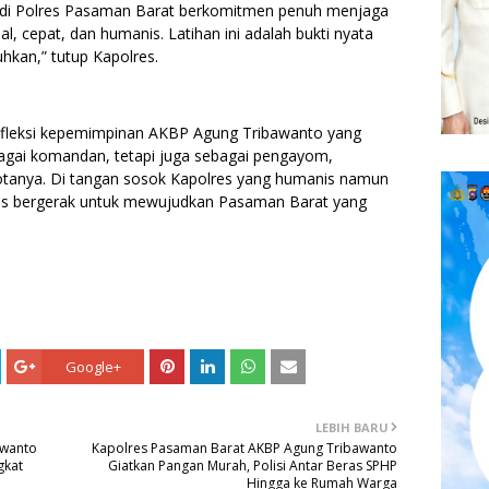
mi di Polres Pasaman Barat berkomitmen penuh menjaga
, cepat, dan humanis. Latihan ini adalah bukti nyata
hkan,” tutup Kapolres.
refleksi kepemimpinan AKBP Agung Tribawanto yang
gai komandan, tetapi juga sebagai pengayom,
gotanya. Di tangan sosok Kapolres yang humanis namun
erus bergerak untuk mewujudkan Pasaman Barat yang
Google+
LEBIH BARU
awanto
Kapolres Pasaman Barat AKBP Agung Tribawanto
gkat
Giatkan Pangan Murah, Polisi Antar Beras SPHP
Hingga ke Rumah Warga