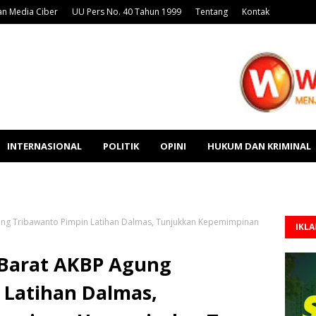
n Media Ciber
UU Pers No. 40 Tahun 1999
Tentang
Kontak
INTERNASIONAL
POLITIK
OPINI
HUKUM DAN KRIMINAL
ng Tribawanto Pimpin Latihan Dalmas, Tunjukkan Kepemimpinan
IKL
 Barat AKBP Agung
 Latihan Dalmas,