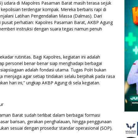
5) udara di Mapolres Pasaman Barat masih terasa sejuk
 kepolisian terdengar kompak. Mereka berbaris rapi di
njalani Latihan Pengendalian Massa (Dalmas). Dari
i pusat perhatian: Kapolres Pasaman Barat, AKBP Agung
 memberi instruksi dengan suara tegas namun penuh
kadar rutinitas. Bagi Kapolres, kegiatan ini adalah
ap personel benar-benar siap menghadapi berbagai
siapsiagaan adalah fondasi utama. Tugas Polri bukan
a menjaga agar setiap tindakan selalu berpihak pada rasa
kan hari ini,” ungkap AKBP Agung di sela kegiatan.
ur
saman Barat sudah terlibat dalam berbagai formasi
 dasar barisan, gerakan penghalauan, hingga penggunaan
kan sesuai dengan prosedur standar operasional (SOP).