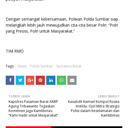
Dengan semangat kebersamaan, Polwan Polda Sumbar siap
melangkah lebih jauh mewujudkan cita-cita besar Polri: “Polri
yang Presisi, Polri untuk Masyarakat.”
TIM RMO
Tags:
News
Polda Sumbar
Sumatera Barat
LEBIH LAMA
LEBIH BARU
Kapolres Pasaman Barat AKBP
Kasubdit Kamsel Kompol Rosita
Agung Tribawanto Tegaskan
Imelda: Ojol Mitra Strategis
Komitmen Jaga Kamtibmas:
Polisi dalam Keselamatan dan
“Kami Hadir untuk Masyarakat”
Kamtibmas