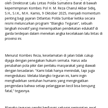
oleh Direktorat Lalu Lintas Polda Sumatera Barat di bawah
kepemimpinan Kombes Pol H. M. Reza Chairul Akbar Sidiq,
S.H., S.I.K., M.H.. Kamis, 9 Oktober 2025, menjadi momentum
penting bagi jajaran Ditlantas Polda Sumbar ketika secara
resmi meluncurkan program “Blangko Teguran”, sebuah
langkah inovatif yang menempatkan pendekatan edukatif di
garda terdepan dalam menekan angka kecelakaan lalu lintas di
provinsi ini.
Menurut Kombes Reza, keselamatan di jalan tidak cukup
dijaga dengan penegakan hukum semata. Harus ada
perubahan pola pikir dan perilaku masyarakat yang diawali
dengan kesadaran. “Kami tidak hanya menindak, tapi juga
mengedukasi. Melalui blangko teguran ini, kami ingin
menghadirkan sentuhan humanis yang mengingatkan
pengendara bahwa setiap pelanggaran kecil bisa berujung
fatal,” tegasnya.
Blangko teguran sendiri berfungsi sebagai peringatan awal