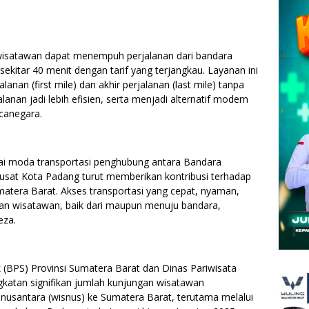
 wisatawan dapat menempuh perjalanan dari bandara
kitar 40 menit dengan tarif yang terjangkau. Layanan ini
anan (first mile) dan akhir perjalanan (last mile) tanpa
lanan jadi lebih efisien, serta menjadi alternatif modern
canegara.
ai moda transportasi penghubung antara Bandara
usat Kota Padang turut memberikan kontribusi terhadap
matera Barat. Akses transportasi yang cepat, nyaman,
anan wisatawan, baik dari maupun menuju bandara,
eza.
 (BPS) Provinsi Sumatera Barat dan Dinas Pariwisata
gkatan signifikan jumlah kunjungan wisatawan
usantara (wisnus) ke Sumatera Barat, terutama melalui