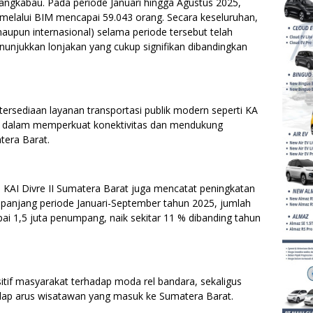
angkabau. Pada periode Januari hingga Agustus 2025,
elalui BIM mencapai 59.043 orang. Secara keseluruhan,
aupun internasional) selama periode tersebut telah
nunjukkan lonjakan yang cukup signifikan dibandingkan
ersediaan layanan transportasi publik modern seperti KA
g dalam memperkuat konektivitas dan mendukung
tera Barat.
, KAI Divre II Sumatera Barat juga mencatat peningkatan
epanjang periode Januari-September tahun 2025, jumlah
 1,5 juta penumpang, naik sekitar 11 % dibanding tahun
itif masyarakat terhadap moda rel bandara, sekaligus
adap arus wisatawan yang masuk ke Sumatera Barat.