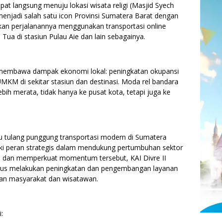
at langsung menuju lokasi wisata religi (Masjid Syech
enjadi salah satu icon Provinsi Sumatera Barat dengan
an perjalanannya menggunakan transportasi online
Tua di stasiun Pulau Aie dan lain sebagainya.
 membawa dampak ekonomi lokal: peningkatan okupansi
s UMKM di sekitar stasiun dan destinasi. Moda rel bandara
bih merata, tidak hanya ke pusat kota, tetapi juga ke
 tulang punggung transportasi modern di Sumatera
ki peran strategis dalam mendukung pertumbuhan sektor
aga dan memperkuat momentum tersebut, KAI Divre II
rus melakukan peningkatan dan pengembangan layanan
han masyarakat dan wisatawan.
: