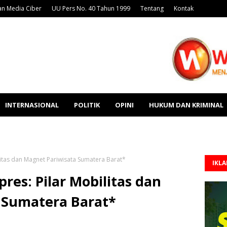
n Media Ciber
UU Pers No. 40 Tahun 1999
Tentang
Kontak
INTERNASIONAL
POLITIK
OPINI
HUKUM DAN KRIMINAL
itas dan Magnet Pariwisata Sumatera Barat*
IKL
es: Pilar Mobilitas dan
 Sumatera Barat*