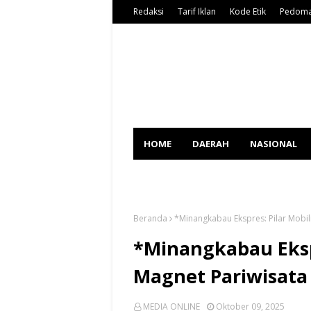
Redaksi
Tarif Iklan
Kode Etik
Pedoma
HOME
DAERAH
NASIONAL
SPORT
Beranda
*Minangkabau Ekspres: Pilar Mobil
*Minangkabau Ekspr
Magnet Pariwisata
MEDIA ONLINE
Oktober 09, 2025