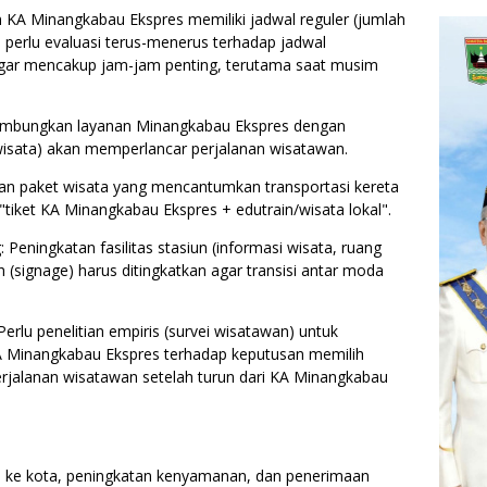
 KA Minangkabau Ekspres memiliki jadwal reguler (jumlah
, perlu evaluasi terus-menerus terhadap jadwal
gar mencakup jam-jam penting, terutama saat musim
ambungkan layanan Minangkabau Ekspres dengan
 wisata) akan memperlancar perjalanan wisatawan.
 paket wisata yang mencantumkan transportasi kereta
"tiket KA Minangkabau Ekspres + edutrain/wisata lokal".
 Peningkatan fasilitas stasiun (informasi wisata, ruang
 (signage) harus ditingkatkan agar transisi antar moda
erlu penelitian empiris (survei wisatawan) untuk
A Minangkabau Ekspres terhadap keputusan memilih
erjalanan wisatawan setelah turun dari KA Minangkabau
 ke kota, peningkatan kenyamanan, dan penerimaan