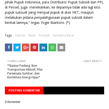
pihak Pupuk Indonesia, para Distributor Pupuk Subsidi dan PPL
di Pessel, juga menekankan, ke depannya tidak ada lagi kios
pupuk subsudi yang menjual pupuk di atas HET, maupun
melakukan pidana penyalahgunaan pupuk subsidi dalam
bentuk lainnya," tegas Yogie Biantoro. (*)
Tags:
Daerah
News
Pemkab
Sumatera Barat
LEBIH LAMA
LEBIH BARU
*Stasiun Padang: Ikon
Transportasi Inklusif, Pilar
Pariwisata Sumbar, dan
Komitmen Energi Hijau*
POSTING KOMENTAR
0 Komentar