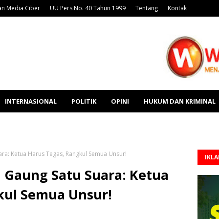
n Media Ciber
UU Pers No. 40 Tahun 1999
Tentang
Kontak
INTERNASIONAL
POLITIK
OPINI
HUKUM DAN KRIMINAL
ra: Ketua Harus Tegas, Rangkul Semua Unsur!
IKL
Gaung Satu Suara: Ketua
kul Semua Unsur!