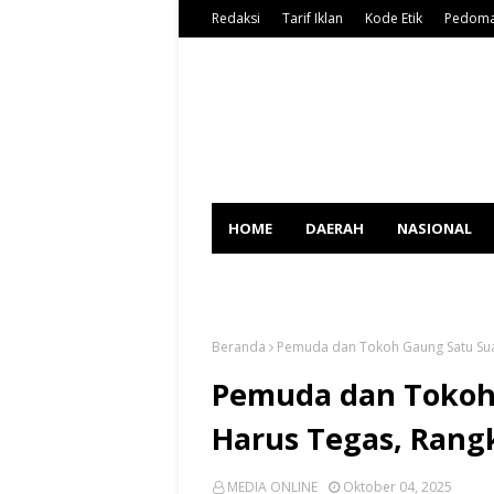
Redaksi
Tarif Iklan
Kode Etik
Pedoma
HOME
DAERAH
NASIONAL
SPORT
Beranda
Pemuda dan Tokoh Gaung Satu Sua
Pemuda dan Tokoh 
Harus Tegas, Rang
MEDIA ONLINE
Oktober 04, 2025