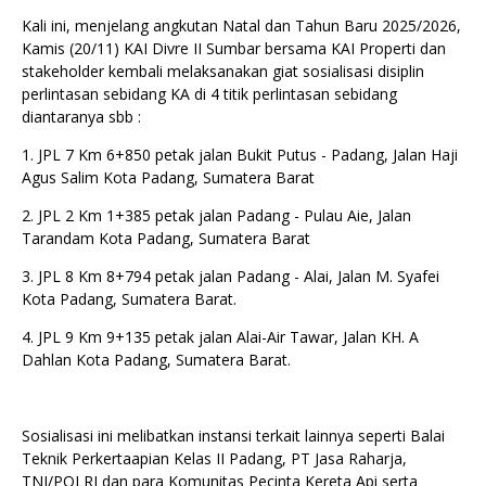
Kali ini, menjelang angkutan Natal dan Tahun Baru 2025/2026,
Kamis (20/11) KAI Divre II Sumbar bersama KAI Properti dan
stakeholder kembali melaksanakan giat sosialisasi disiplin
perlintasan sebidang KA di 4 titik perlintasan sebidang
diantaranya sbb :
1.⁠ ⁠JPL 7 Km 6+850 petak jalan Bukit Putus - Padang, Jalan Haji
Agus Salim Kota Padang, Sumatera Barat
2.⁠ ⁠JPL 2 Km 1+385 petak jalan Padang - Pulau Aie, Jalan
Tarandam Kota Padang, Sumatera Barat
3.⁠ ⁠JPL 8 Km 8+794 petak jalan Padang - Alai, Jalan M. Syafei
Kota Padang, Sumatera Barat.
4.⁠ ⁠JPL 9 Km 9+135 petak jalan Alai-Air Tawar, Jalan KH. A
Dahlan Kota Padang, Sumatera Barat.
Sosialisasi ini melibatkan instansi terkait lainnya seperti Balai
Teknik Perkertaapian Kelas II Padang, PT Jasa Raharja,
TNI/POLRI dan para Komunitas Pecinta Kereta Api serta