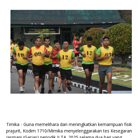
Timika - Guna memelihara dan meningkatkan kemampuan fisik
prajurit, Kodim 1710/Mimika menyelenggarakan tes Kesegaran
Jasmani (Garjas) periodik II TA. 2025 selama dua hari yang