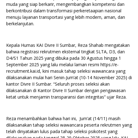
muda yang siap berkarir, mengembangkan kompetensi dan
berkontribusi dalam transformasi perkeretaapian nasional
menuju layanan transportasi yang lebih modern, aman, dan
berkelanjutan.
Kepala Humas KAI Divre II Sumbar, Reza Shahab mengatakan
bahwa registrasi rekrutmen eksternal tingkat SLTA, D3, dan
D4/S1 Tahun 2025 yang dibuka pada 30 Agustus hingga 1
September 2025 yang lalu melalui laman resmi https://e-
recruitment.kai.id, kini masuk tahap seleksi wawancara yang
dilaksanakan mulai hari Senin-Jum’at (10-14 November 2025) di
kantor Divre II Sumbar. “Seluruh proses seleksi akan
dilaksanakan di Kantor Divre II Sumbar dengan pengawasan
ketat untuk menjamin transparansi dan integritas” ujar Reza.
Reza menambahkan bahwa hari ini, Jum’at (14/11) masih
dilaksanakan tahap seleksi wawancara peserta rekrutmen yang
telah dinyatakan lulus pada tahap seleksi psikotest yang
dilaksanakan pada tanggal 28-29 Oktober 2025 yang lalu. KAI