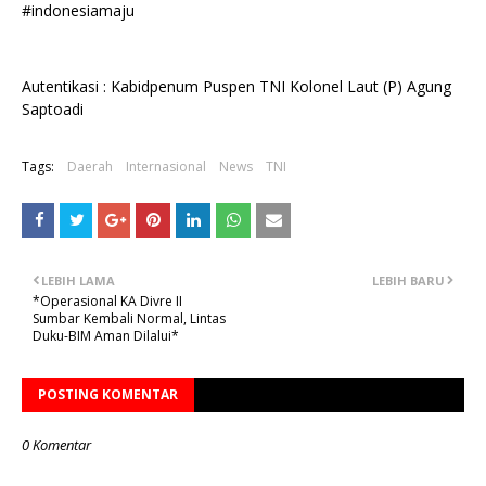
#indonesiamaju
Autentikasi : Kabidpenum Puspen TNI Kolonel Laut (P) Agung
Saptoadi
Tags:
Daerah
Internasional
News
TNI
LEBIH LAMA
LEBIH BARU
*Operasional KA Divre II
Sumbar Kembali Normal, Lintas
Duku-BIM Aman Dilalui*
POSTING KOMENTAR
0 Komentar