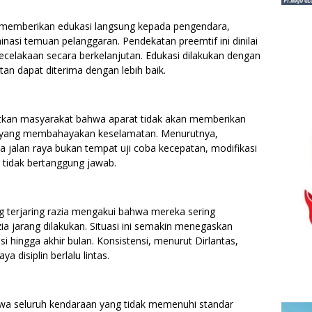
ga memberikan edukasi langsung kepada pengendara,
si temuan pelanggaran. Pendekatan preemtif ini dinilai
celakaan secara berkelanjutan. Edukasi dilakukan dengan
tan dapat diterima dengan lebih baik.
kan masyarakat bahwa aparat tidak akan memberikan
an yang membahayakan keselamatan. Menurutnya,
jalan raya bukan tempat uji coba kecepatan, modifikasi
 tidak bertanggung jawab.
 terjaring razia mengakui bahwa mereka sering
a jarang dilakukan. Situasi ini semakin menegaskan
 hingga akhir bulan. Konsistensi, menurut Dirlantas,
 disiplin berlalu lintas.
wa seluruh kendaraan yang tidak memenuhi standar