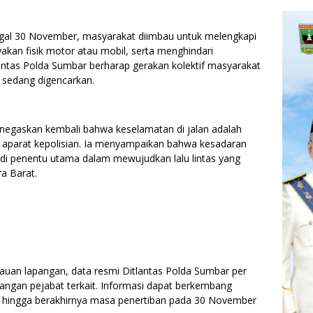
nggal 30 November, masyarakat diimbau untuk melengkapi
kan fisik motor atau mobil, serta menghindari
lantas Polda Sumbar berharap gerakan kolektif masyarakat
g sedang digencarkan.
egaskan kembali bahwa keselamatan di jalan adalah
aparat kepolisian. Ia menyampaikan bahwa kesadaran
i penentu utama dalam mewujudkan lalu lintas yang
a Barat.
tauan lapangan, data resmi Ditlantas Polda Sumbar per
ngan pejabat terkait. Informasi dapat berkembang
an hingga berakhirnya masa penertiban pada 30 November