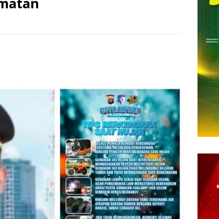
amatan