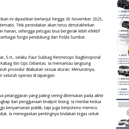
an ini dipastikan berlanjut hingga 30 November 2025,
ematis. Titik penindakan akan terus dimutakhirkan
 harian, sehingga petugas bisa bergerak lebih efektif
n berbagai fungsi pendukung dari Polda Sumbar.
har, S.H., selaku Paur Subbag Renminops Bagbinopsnal
i Kabag Bin Ops Ditlantas. Ia memantau langsung
ruh prosedur dilakukan sesuai aturan. Menurutnya,
an seluruh operasi di lapangan.
a pelanggaran yang paling sering ditemukan pada akhir
ngkap dan penggunaan knalpot bising. Ia menilai kedua
gu kenyamanan publik, tapi juga berpotensi memicu
duduk. Ia menegaskan pentingnya tindakan tegas untuk