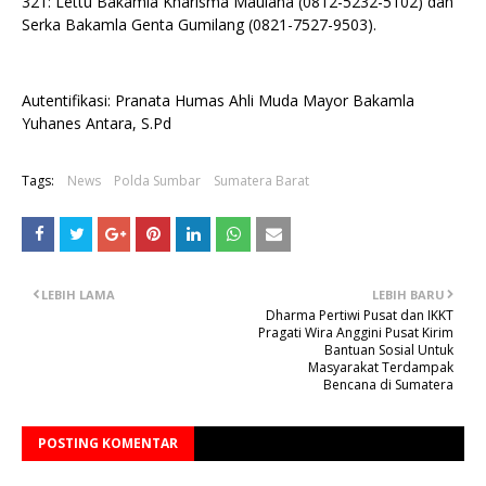
321: Lettu Bakamla Kharisma Maulana (0812-5232-5102) dan
Serka Bakamla Genta Gumilang (0821-7527-9503).
Autentifikasi: Pranata Humas Ahli Muda Mayor Bakamla
Yuhanes Antara, S.Pd
Tags:
News
Polda Sumbar
Sumatera Barat
LEBIH LAMA
LEBIH BARU
Dharma Pertiwi Pusat dan IKKT
Pragati Wira Anggini Pusat Kirim
Bantuan Sosial Untuk
Masyarakat Terdampak
Bencana di Sumatera
POSTING KOMENTAR