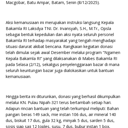
Macgobar, Batu Ampar, Batam, Senin (8/12/2025).
Aksi kemanusiaan ini merupakan instruksi langsung Kepala
Bakamla RI Laksdya TNI. Dr. Irvansyah, S.H., M.Tr., Opsla
sebagai bentuk kepedulian dan aksi nyata seluruh personel
Bakamla RI terhadap masyarakat yang tengah menghadapi
situasi darurat akibat bencana. Rangkaian kegiatan donasi
telah dimulai sejak awal Desember melalui program “Ngamen
Kepala Bakamla RI” yang dilaksanakan di Mabes Bakamla RI
pada Selasa (2/12), sekaligus penyelenggaraan bazar di mana
seluruh keuntungan bazar juga dialokasikan untuk bantuan
kemanusiaan.
Hingga berita ini diturunkan, donasi yang berhasil dikumpulkan
melalui KN. Pulau Nipah-321 terus bertambah setiap hari.
Adapun rincian bantuan yang telah terkumpul meliputi: Bahan
pangan: beras 149 sack, mie instan 106 dus, air mineral 140
dus, biskuit 17 dus, gula 32 kg, minyak 5 dus, sarden 5 dus,
sosis siap saji 12 toples, susu, 7 dus, bubur instan 1 box,