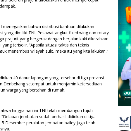
erdampak.
 menegaskan bahwa distribusi bantuan dilakukan
 yang dimiliki TNI. Pesawat angkut fixed wing dan rotary
ga prajurit yang bergerak dengan berjalan kaki dikerahkan
ang terisolir. “Apabila situasi taktis dan teknis
uk menembus wilayah sulit, maka itu yang kita lakukan,”
irikan 40 dapur lapangan yang tersebar di tiga provinsi.
an Denbekang setempat untuk menjamin ketersediaan
pun warga yang bertahan di rumah.
hwa hingga hari ini TNI telah membangun tujuh
“Delapan jembatan sudah berhasil didirikan di tiga
ak 5 Desember peralatan jembatan bailey juga telah
asnya.