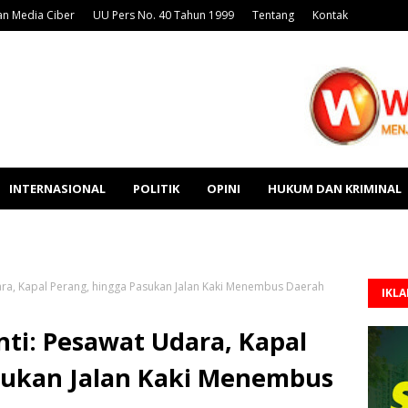
n Media Ciber
UU Pers No. 40 Tahun 1999
Tentang
Kontak
INTERNASIONAL
POLITIK
OPINI
HUKUM DAN KRIMINAL
ra, Kapal Perang, hingga Pasukan Jalan Kaki Menembus Daerah
IKL
ti: Pesawat Udara, Kapal
sukan Jalan Kaki Menembus