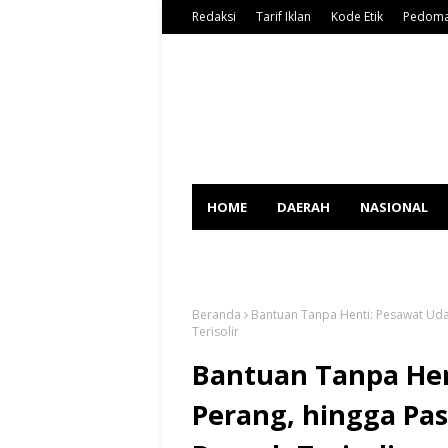
Redaksi
Tarif Iklan
Kode Etik
Pedoma
HOME
DAERAH
NASIONAL
SPORT
Beranda
Bantuan Tanpa Henti: Pesawat Uda
Terisolir
Bantuan Tanpa Hen
Perang, hingga Pa