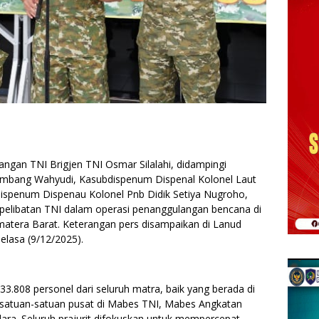
angan TNI Brigjen TNI Osmar Silalahi, didampingi
 Bambang Wahyudi, Kasubdispenum Dispenal Kolonel Laut
ispenum Dispenau Kolonel Pnb Didik Setiya Nugroho,
elibatan TNI dalam operasi penanggulangan bencana di
matera Barat. Keterangan pers disampaikan di Lanud
elasa (9/12/2025).
33.808 personel dari seluruh matra, baik yang berada di
satuan-satuan pusat di Mabes TNI, Mabes Angkatan
ara. Seluruh prajurit difokuskan untuk mempercepat