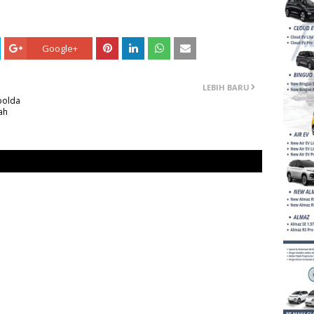
Google+
LEBIH BARU
polda
ah