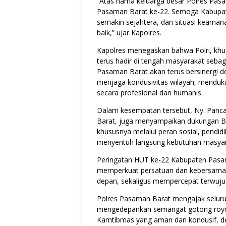
“Atas nama keluarga besar Polres Pa
Pasaman Barat ke-22. Semoga Kabupa
semakin sejahtera, dan situasi keaman
baik,” ujar Kapolres.
Kapolres menegaskan bahwa Polri, kh
terus hadir di tengah masyarakat seba
Pasaman Barat akan terus bersinergi 
menjaga kondusivitas wilayah, mend
secara profesional dan humanis.
Dalam kesempatan tersebut, Ny. Panc
Barat, juga menyampaikan dukungan B
khususnya melalui peran sosial, pendid
menyentuh langsung kebutuhan masyar
Peringatan HUT ke-22 Kabupaten Pasa
memperkuat persatuan dan kebersamaa
depan, sekaligus mempercepat terwuj
Polres Pasaman Barat mengajak seluru
mengedepankan semangat gotong royon
Kamtibmas yang aman dan kondusif, 