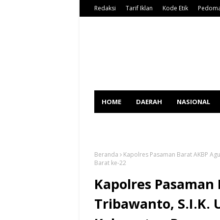
Redaksi
Tarif Iklan
Kode Etik
Pedoma
HOME
DAERAH
NASIONAL
SPORT
Beranda
Kapolres Pasaman Barat AKBP Agu
Barat ke-22
Kapolres Pasaman
Tribawanto, S.I.K.