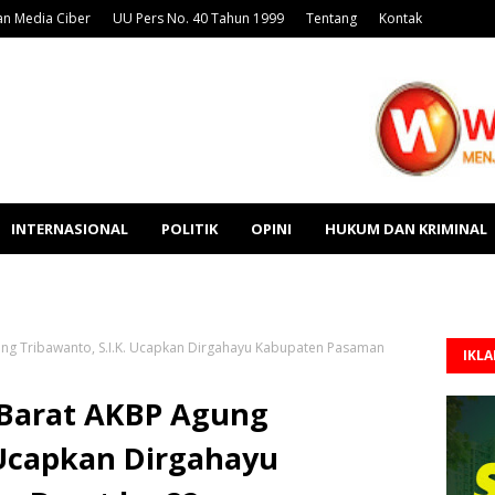
n Media Ciber
UU Pers No. 40 Tahun 1999
Tentang
Kontak
INTERNASIONAL
POLITIK
OPINI
HUKUM DAN KRIMINAL
ng Tribawanto, S.I.K. Ucapkan Dirgahayu Kabupaten Pasaman
IKL
 Barat AKBP Agung
 Ucapkan Dirgahayu