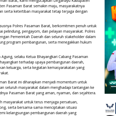
saman Barat, kami mengucapkan Dirgahayu Kabupaten
ten Pasaman Barat semakin maju, masyarakatnya
an serta ketertiban masyarakat tetap terjaga dengan
ususnya Polres Pasaman Barat, berkomitmen penuh untuk
gai pelindung, pengayom, dan pelayan masyarakat. Polres
dengan Pemerintah Daerah dan seluruh stakeholder dalam
ukung program pembangunan, serta menegakkan hukum
a Agung, selaku Ketua Bhayangkari Cabang Pasaman
hayangkari terhadap upaya pembangunan daerah,
ikan keluarga, serta kegiatan kemasyarakatan yang
akat.
man Barat ini diharapkan menjadi momentum untuk
n seluruh masyarakat dalam menghadapi tantangan ke
udnya Pasaman Barat yang aman, nyaman, dan sejahtera.
h masyarakat untuk terus menjaga persatuan,
g, serta bersama-sama menciptakan situasi
demi kelangsungan pembangunan daerah yang