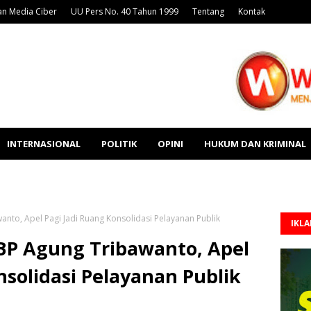
n Media Ciber
UU Pers No. 40 Tahun 1999
Tentang
Kontak
INTERNASIONAL
POLITIK
OPINI
HUKUM DAN KRIMINAL
to, Apel Pagi Jadi Ruang Konsolidasi Pelayanan Publik
IKL
P Agung Tribawanto, Apel
nsolidasi Pelayanan Publik