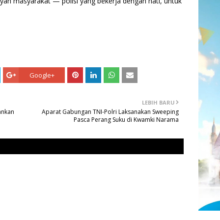
yan masyarakat — polisi yang bekerja dengan hati, untuk
Google+
LEBIH BARU
ankan
Aparat Gabungan TNI-Polri Laksanakan Sweeping
Pasca Perang Suku di Kwamki Narama