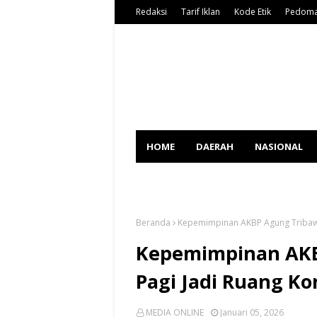
Redaksi
Tarif Iklan
Kode Etik
Pedoma
HOME
DAERAH
NASIONAL
SPORT
Beranda
Kepemimpinan AKBP Agung Tribawan
Kepemimpinan AKB
Pagi Jadi Ruang Ko
MEDIA ONLINE
Januari 05, 2026