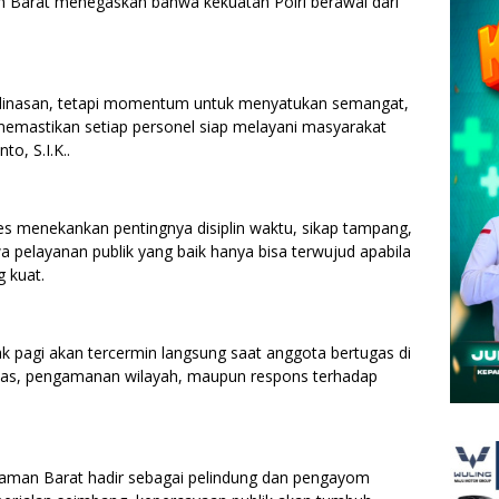
 Barat menegaskan bahwa kekuatan Polri berawal dari
edinasan, tetapi momentum untuk menyatukan semangat,
mastikan setiap personel siap melayani masyarakat
o, S.I.K..
es menekankan pentingnya disiplin waktu, sikap tampang,
wa pelayanan publik yang baik hanya bisa terwujud apabila
g kuat.
ak pagi akan tercermin langsung saat anggota bertugas di
intas, pengamanan wilayah, maupun respons terhadap
saman Barat hadir sebagai pelindung dan pengayom