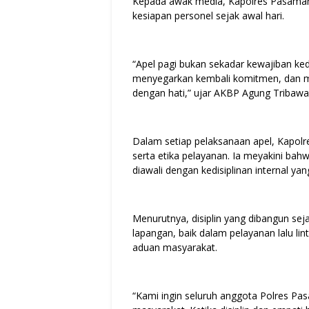
Kepada awak media, Kapolres Pasaman
kesiapan personel sejak awal hari.
“Apel pagi bukan sekadar kewajiban k
menyegarkan kembali komitmen, dan me
dengan hati,” ujar AKBP Agung Tribawant
Dalam setiap pelaksanaan apel, Kapolr
serta etika pelayanan. Ia meyakini bah
diawali dengan kedisiplinan internal yan
Menurutnya, disiplin yang dibangun sej
lapangan, baik dalam pelayanan lalu l
aduan masyarakat.
“Kami ingin seluruh anggota Polres Pa