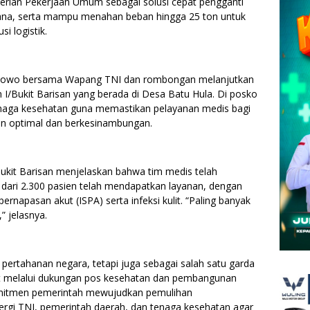
erian Pekerjaan Umum sebagai solusi cepat pengganti
ana, serta mampu menahan beban hingga 25 ton untuk
i logistik.
rabowo bersama Wapang TNI dan rombongan melanjutkan
/Bukit Barisan yang berada di Desa Batu Hula. Di posko
tenaga kesehatan guna memastikan pelayanan medis bagi
n optimal dan berkesinambungan.
Bukit Barisan menjelaskan bahwa tim medis telah
 dari 2.300 pasien telah mendapatkan layanan, dengan
ernapasan akut (ISPA) serta infeksi kulit. “Paling banyak
” jelasnya.
 pertahanan negara, tetapi juga sebagai salah satu garda
 melalui dukungan pos kesehatan dan pembangunan
 komitmen pemerintah mewujudkan pemulihan
ergi TNI, pemerintah daerah, dan tenaga kesehatan agar