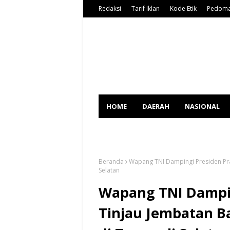
Redaksi
Tarif Iklan
Kode Etik
Pedoma
HOME
DAERAH
NASIONAL
SPORT
Beranda
Wapang TNI Dampingi Presiden Pra
Selatan
Wapang TNI Dampi
Tinjau Jembatan B