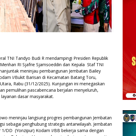
eral TNI Tandyo Budi R mendampingi Presiden Republik
enhan RI Sjafrie Sjamsoeddin dan Kepala Staf TNI
imanjuntak meninjau pembangunan Jembatan Bailey
dam I/Bukit Barisan di Kecamatan Batang Toru,
Utara, Rabu (31/12/2025). Kunjungan ini menegaskan
n pemulihan pascabencana berjalan menyeluruh,
n layanan dasar masyarakat.
abowo meninjau langsung progres pembangunan Jembatan
gsi sebagai penghubung strategis antarwilayah. Jembatan
ur 1/DD (Yonzipur) Kodam I/BB bekerja sama dengan