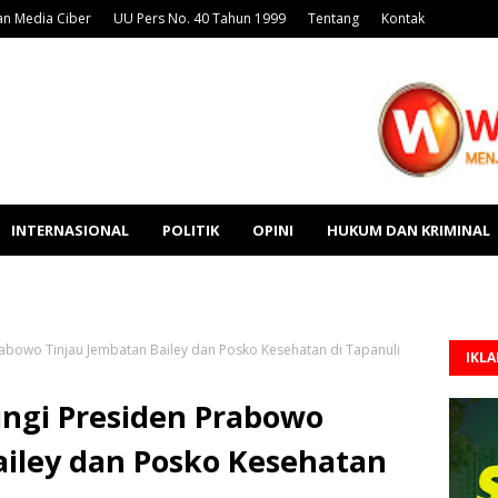
n Media Ciber
UU Pers No. 40 Tahun 1999
Tentang
Kontak
INTERNASIONAL
POLITIK
OPINI
HUKUM DAN KRIMINAL
bowo Tinjau Jembatan Bailey dan Posko Kesehatan di Tapanuli
IKL
ngi Presiden Prabowo
ailey dan Posko Kesehatan