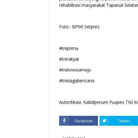
rehabilitasi masyarakat Tapanuli Selata
Foto : BPMI Setpres
#tniprima
#tnirakyat
#indonesiamaju
#tnisiagabencana
Autentikasi: Kabidpenum Puspen TNI Ko
Facebook
Twitter
LEBIH LAMA