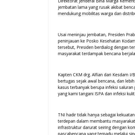
Direktorat Jenderal Bina Marga Kement
jembatan lama yang rusak akibat benc
mendukung mobilitas warga dan distribus
Usai meninjau jembatan, Presiden P
peninjauan ke Posko Kesehatan Kodam I
tersebut, Presiden berdialog dengan 
masyarakat terdampak bencana berjala
Kapten CKM drg. Alfian dari Kesdam I/
bertugas sejak awal bencana, dan lebih
kasus terbanyak berupa infeksi saluran p
yang kami tangani ISPA dan infeksi kulit,
TNI hadir tidak hanya sebagai kekuatan
terdepan dalam membantu masyarakat
infrastruktur darurat seiring dengan
pascabencana yang terpadu melalui sin