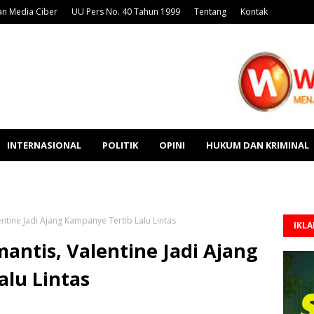
n Media Ciber
UU Pers No. 40 Tahun 1999
Tentang
Kontak
INTERNASIONAL
POLITIK
OPINI
HUKUM DAN KRIMINAL
ntine Jadi Ajang Kampanye Tertib Lalu Lintas
IKL
ntis, Valentine Jadi Ajang
lu Lintas