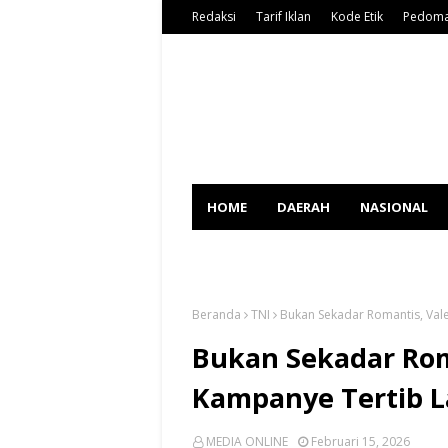
Redaksi
Tarif Iklan
Kode Etik
Pedoma
HOME
DAERAH
NASIONAL
SPORT
Beranda
TNI
Bukan Sekadar Romantis, Vale
Bukan Sekadar Roma
Kampanye Tertib La
MEDIA ONLINE
Februari 15, 2026