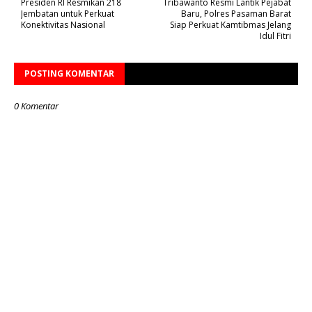
Presiden RI Resmikan 218
Tribawanto Resmi Lantik Pejabat
Jembatan untuk Perkuat
Baru, Polres Pasaman Barat
Konektivitas Nasional
Siap Perkuat Kamtibmas Jelang
Idul Fitri
POSTING KOMENTAR
0 Komentar