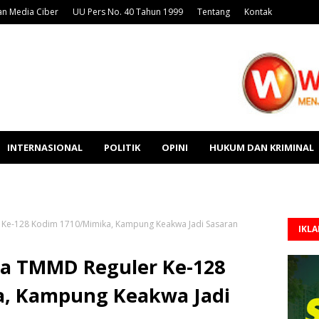
n Media Ciber
UU Pers No. 40 Tahun 1999
Tentang
Kontak
INTERNASIONAL
POLITIK
OPINI
HUKUM DAN KRIMINAL
 Ke-128 Kodim 1710/Mimika, Kampung Keakwa Jadi Sasaran
IKL
a TMMD Reguler Ke-128
a, Kampung Keakwa Jadi