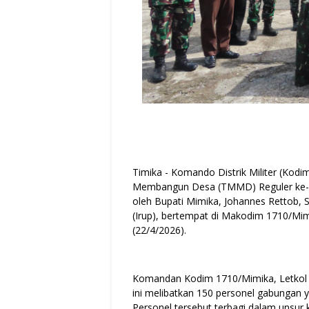
Timika - Komando Distrik Militer (Kod
Membangun Desa (TMMD) Reguler ke-1
oleh Bupati Mimika, Johannes Rettob, S
(Irup), bertempat di Makodim 1710/Mi
(22/4/2026).
Komandan Kodim 1710/Mimika, Letkol 
ini melibatkan 150 personel gabungan ya
Personel tersebut terbagi dalam unsur