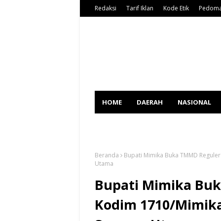
Redaksi
Tarif Iklan
Kode Etik
Pedoma
HOME
DAERAH
NASIONAL
SPORT
Beranda
Bupati Mimika Buka TMMD Reguler
Utama
Bupati Mimika Buk
Kodim 1710/Mimik