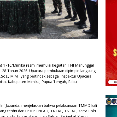
im) 1710/Mimika resmi memulai kegiatan TNI Manunggal
28 Tahun 2026. Upacara pembukaan dipimpin langsung
.Sos., M.M., yang bertindak sebagai Inspektur Upacara
mika, Kabupaten Mimika, Papua Tengah, Rabu
Inf Jozanda, menjelaskan bahwa pelaksanaan TMMD kali
ng terdiri dari unsur TNI AD, TNI AL, TNI AU, serta Polri.
 komando, tim asistensi, dan Satuan Setingkat Kompi