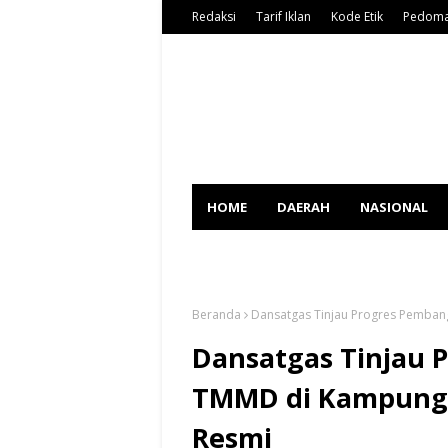
Redaksi
Tarif Iklan
Kode Etik
Pedoma
HOME
DAERAH
NASIONAL
SPORT
Beranda
Dansatgas Tinjau Progres Pemba
Dansatgas Tinjau
TMMD di Kampung
Resmi