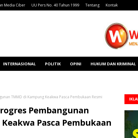
n Media Ciber
UU Pers No. 40 Tahun 1999
Tentang
Kontak
INTERNASIONAL
POLITIK
OPINI
HUKUM DAN KRIMINAL
ngunan TMMD di Kampung Keakwa Pasca Pembukaan Resmi
IKL
 Progres Pembangunan
 Keakwa Pasca Pembukaan