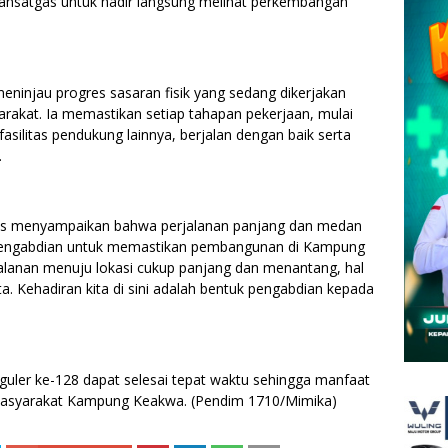
ansatgas untuk hadir langsung melihat perkembangan
 meninjau progres sasaran fisik yang sedang dikerjakan
kat. Ia memastikan setiap tahapan pekerjaan, mulai
asilitas pendukung lainnya, berjalan dengan baik serta
.
as menyampaikan bahwa perjalanan panjang dan medan
pengabdian untuk memastikan pembangunan di Kampung
alanan menuju lokasi cukup panjang dan menantang, hal
a. Kehadiran kita di sini adalah bentuk pengabdian kepada
uler ke-128 dapat selesai tepat waktu sehingga manfaat
masyarakat Kampung Keakwa. (Pendim 1710/Mimika)