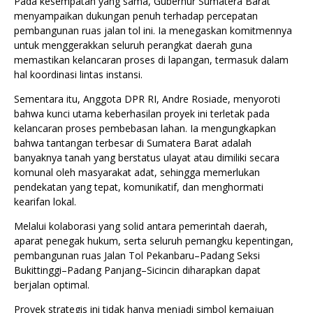
Pada kesempatan yang sama, Gubernur Sumatera Barat
menyampaikan dukungan penuh terhadap percepatan
pembangunan ruas jalan tol ini. Ia menegaskan komitmennya
untuk menggerakkan seluruh perangkat daerah guna
memastikan kelancaran proses di lapangan, termasuk dalam
hal koordinasi lintas instansi.
Sementara itu, Anggota DPR RI, Andre Rosiade, menyoroti
bahwa kunci utama keberhasilan proyek ini terletak pada
kelancaran proses pembebasan lahan. Ia mengungkapkan
bahwa tantangan terbesar di Sumatera Barat adalah
banyaknya tanah yang berstatus ulayat atau dimiliki secara
komunal oleh masyarakat adat, sehingga memerlukan
pendekatan yang tepat, komunikatif, dan menghormati
kearifan lokal.
Melalui kolaborasi yang solid antara pemerintah daerah,
aparat penegak hukum, serta seluruh pemangku kepentingan,
pembangunan ruas Jalan Tol Pekanbaru–Padang Seksi
Bukittinggi–Padang Panjang–Sicincin diharapkan dapat
berjalan optimal.
Proyek strategis ini tidak hanya menjadi simbol kemajuan