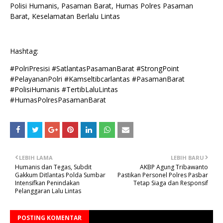
Polisi Humanis, Pasaman Barat, Humas Polres Pasaman
Barat, Keselamatan Berlalu Lintas
Hashtag:
#PolriPresisi #SatlantasPasamanBarat #StrongPoint
#PelayananPolri #Kamseltibcarlantas #PasamanBarat
#PolisiHumanis #TertibLaluLintas
#HumasPolresPasamanBarat
LEBIH LAMA
LEBIH BARU
Humanis dan Tegas, Subdit
AKBP Agung Tribawanto
Gakkum Ditlantas Polda Sumbar
Pastikan Personel Polres Pasbar
Intensifkan Penindakan
Tetap Siaga dan Responsif
Pelanggaran Lalu Lintas
POSTING KOMENTAR