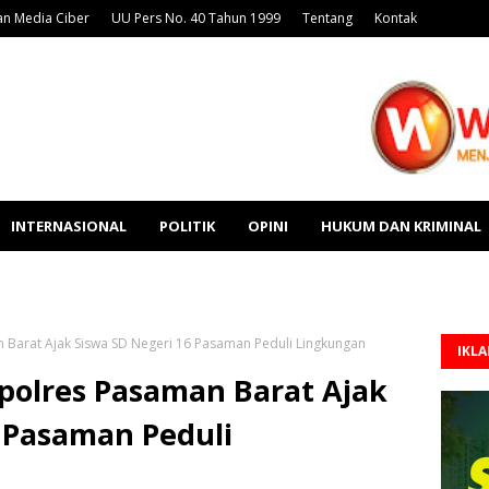
n Media Ciber
UU Pers No. 40 Tahun 1999
Tentang
Kontak
INTERNASIONAL
POLITIK
OPINI
HUKUM DAN KRIMINAL
 Barat Ajak Siswa SD Negeri 16 Pasaman Peduli Lingkungan
IKL
polres Pasaman Barat Ajak
 Pasaman Peduli