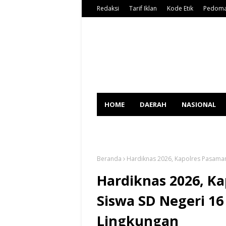
Redaksi
Tarif Iklan
Kode Etik
Pedoma
HOME
DAERAH
NASIONAL
SPORT
Beranda
Hardiknas 2026, Kapolres Pasaman
Hardiknas 2026, Ka
Siswa SD Negeri 16
Lingkungan