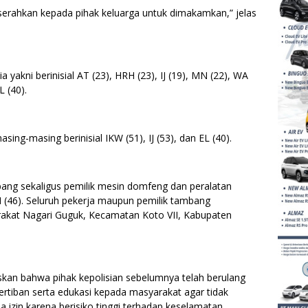
iserahkan kepada pihak keluarga untuk dimakamkan,” jelas
 yakni berinisial AT (23), HRH (23), IJ (19), MN (22), WA
L (40).
ing-masing berinisial IKW (51), IJ (53), dan EL (40).
bang sekaligus pemilik mesin domfeng dan peralatan
M (46). Seluruh pekerja maupun pemilik tambang
rakat Nagari Guguk, Kecamatan Koto VII, Kabupaten
kan bahwa pihak kepolisian sebelumnya telah berulang
rtiban serta edukasi kepada masyarakat agar tidak
izin karena berisiko tinggi terhadap keselamatan.