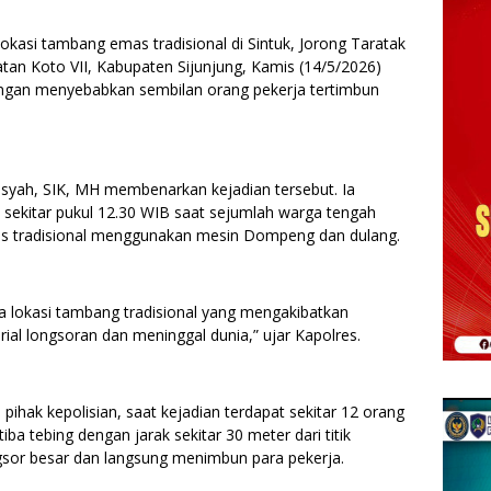
lokasi tambang emas tradisional di Sintuk, Jorong Taratak
an Koto VII, Kabupaten Sijunjung, Kamis (14/5/2026)
angan menyebabkan sembilan orang pekerja tertimbun
nsyah, SIK, MH membenarkan kejadian tersebut. Ia
di sekitar pukul 12.30 WIB saat sejumlah warga tengah
s tradisional menggunakan mesin Dompeng dan dulang.
ada lokasi tambang tradisional yang mengakibatkan
ial longsoran dan meninggal dunia,” ujar Kapolres.
ihak kepolisian, saat kejadian terdapat sekitar 12 orang
iba tebing dengan jarak sekitar 30 meter dari titik
sor besar dan langsung menimbun para pekerja.