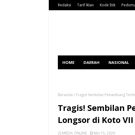
Redaksi
Tarif Iklan
Kode Etik
Pedoma
HOME
DAERAH
NASIONAL
SPORT
Beranda
Tragis! Sembilan Penambang Tertim
Tragis! Sembilan 
Longsor di Koto VII
MEDIA ONLINE
Mei 15, 2026