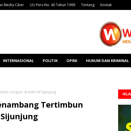
n Media Ciber
UU Pers No. 40 Tahun 1999
Tentang
Kontak
INTERNASIONAL
POLITIK
OPINI
HUKUM DAN KRIMINAL
bun Longsor di Koto VII Sijunjung
IKL
Penambang Tertimbun
 Sijunjung