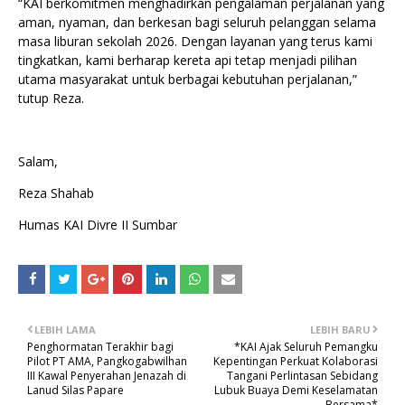
“KAI berkomitmen menghadirkan pengalaman perjalanan yang
aman, nyaman, dan berkesan bagi seluruh pelanggan selama
masa liburan sekolah 2026. Dengan layanan yang terus kami
tingkatkan, kami berharap kereta api tetap menjadi pilihan
utama masyarakat untuk berbagai kebutuhan perjalanan,”
tutup Reza.
Salam,
Reza Shahab
Humas KAI Divre II Sumbar
LEBIH LAMA
LEBIH BARU
Penghormatan Terakhir bagi
*KAI Ajak Seluruh Pemangku
Pilot PT AMA, Pangkogabwilhan
Kepentingan Perkuat Kolaborasi
III Kawal Penyerahan Jenazah di
Tangani Perlintasan Sebidang
Lanud Silas Papare
Lubuk Buaya Demi Keselamatan
Bersama*