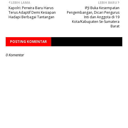
LEBIH LAMA
LEBIH BARU
Kapolri: Perwira Baru Harus
IPJI Buka Kesempatan
Terus Adaptif Demi Kesiapan
Pengembangan, Dicari Pengurus
Hadapi Berbagai Tantangan
Inti dan Anggota di 19
Kota/Kabupaten Se-Sumatera
Barat
POSTING KOMENTAR
0 Komentar