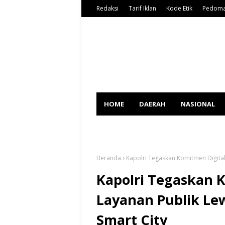
Redaksi
Tarif Iklan
Kode Etik
Pedoma
HOME
DAERAH
NASIONAL
SPORT
Beranda
Kapolri Tegaskan Komitmen Digital
Kapolri Tegaskan K
Layanan Publik Lew
Smart City