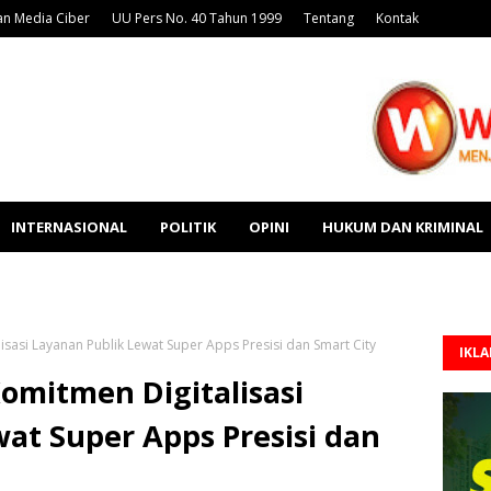
n Media Ciber
UU Pers No. 40 Tahun 1999
Tentang
Kontak
INTERNASIONAL
POLITIK
OPINI
HUKUM DAN KRIMINAL
isasi Layanan Publik Lewat Super Apps Presisi dan Smart City
IKL
omitmen Digitalisasi
at Super Apps Presisi dan