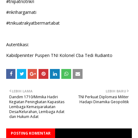
#tnipatriotnkri
#nkrihargamati
#tnikuatrakyatbermartabat
Autentikasi:
Kabidpeninter Puspen TNI Kolonel Cba Tedi Rudianto
LEBIH LAMA
LEBIH BARU
Dandim 1710/Mimika Hadiri
TNI Perkuat Diplomasi Militer
Kegiatan Peningkatan Kapasitas
Hadapi Dinamika Geopolitik
Lembaga Kemasyarakatan
Desa/Kelurahan, Lembaga Adat
dan Hukum Adat
POSTING KOMENTAR