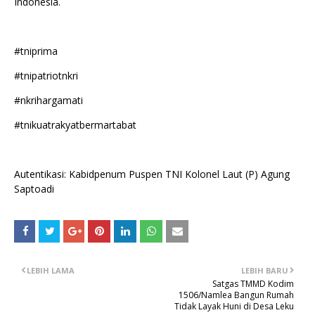
Indonesia.
#tniprima
#tnipatriotnkri
#nkrihargamati
#tnikuatrakyatbermartabat
Autentikasi: Kabidpenum Puspen TNI Kolonel Laut (P) Agung
Saptoadi
LEBIH LAMA
LEBIH BARU
Satgas TMMD Kodim
1506/Namlea Bangun Rumah
Tidak Layak Huni di Desa Leku