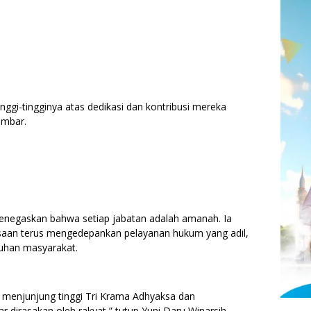
ggi-tingginya atas dedikasi dan kontribusi mereka
umbar.
negaskan bahwa setiap jabatan adalah amanah. Ia
ksaan terus mengedepankan pelayanan hukum yang adil,
tuhan masyarakat.
n menjunjung tinggi Tri Krama Adhyaksa dan
 dirasakan oleh rakyat,” tutup Yuni Daru Winarsih.