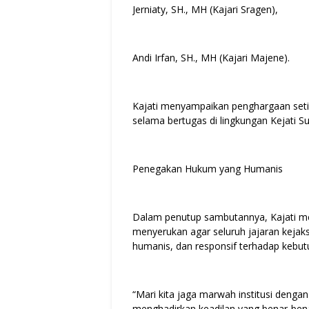
Jerniaty, SH., MH (Kajari Sragen),
Andi Irfan, SH., MH (Kajari Majene).
Kajati menyampaikan penghargaan setin
selama bertugas di lingkungan Kejati S
Penegakan Hukum yang Humanis
Dalam penutup sambutannya, Kajati me
menyerukan agar seluruh jajaran keja
humanis, dan responsif terhadap kebu
“Mari kita jaga marwah institusi denga
menghadirkan keadilan yang benar-benar