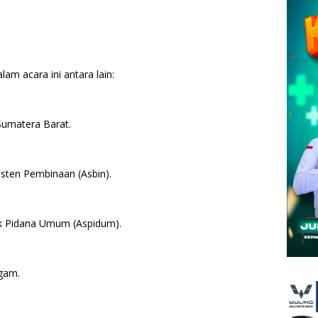
lam acara ini antara lain:
Sumatera Barat.
isten Pembinaan (Asbin).
ak Pidana Umum (Aspidum).
Agam.