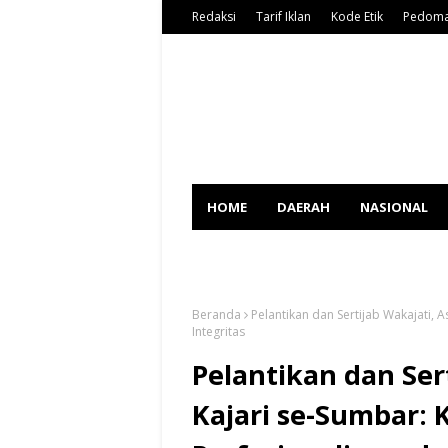
Redaksi
Tarif Iklan
Kode Etik
Pedoma
HOME
DAERAH
NASIONAL
SPORT
Beranda
Pelantikan dan Sertijab Wakajati, 
Integritas
Pelantikan dan Ser
Kajari se-Sumbar: 