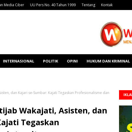
n Media Ciber
UU Pers No. 40 Tahun 1999
Tentang
Kontak
INTERNASIONAL
POLITIK
OPINI
HUKUM DAN KRIMINAL
Asisten, dan Kajari se-Sumbar: Kajati Tegaskan Profesionalisme dan
IKL
tijab Wakajati, Asisten, dan
Kajati Tegaskan