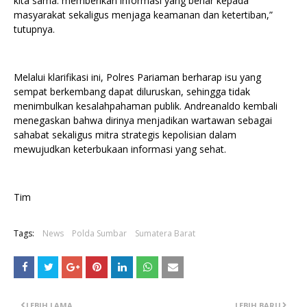
kita sama: memberikan informasi yang benar kepada
masyarakat sekaligus menjaga keamanan dan ketertiban,”
tutupnya.
Melalui klarifikasi ini, Polres Pariaman berharap isu yang
sempat berkembang dapat diluruskan, sehingga tidak
menimbulkan kesalahpahaman publik. Andreanaldo kembali
menegaskan bahwa dirinya menjadikan wartawan sebagai
sahabat sekaligus mitra strategis kepolisian dalam
mewujudkan keterbukaan informasi yang sehat.
Tim
Tags:
News
Polda Sumbar
Sumatera Barat
LEBIH LAMA
LEBIH BARU