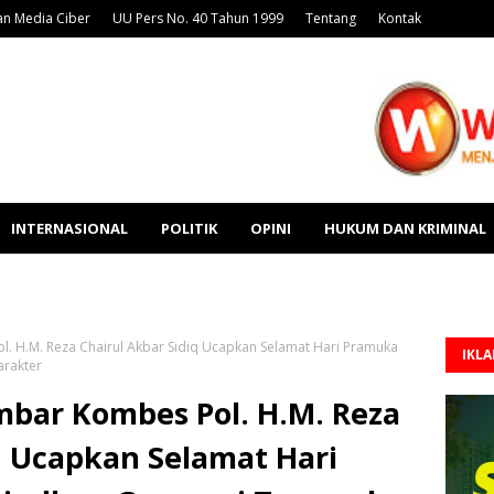
n Media Ciber
UU Pers No. 40 Tahun 1999
Tentang
Kontak
INTERNASIONAL
POLITIK
OPINI
HUKUM DAN KRIMINAL
l. H.M. Reza Chairul Akbar Sidiq Ucapkan Selamat Hari Pramuka
IKL
arakter
mbar Kombes Pol. H.M. Reza
q Ucapkan Selamat Hari