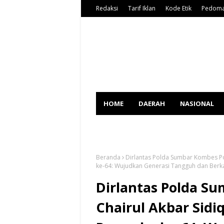
Redaksi
Tarif Iklan
Kode Etik
Pedoma
HOME
DAERAH
NASIONAL
SPORT
Beranda
Dirlantas Polda Sumbar Kombes Po
ke-64: Wujudkan Generasi Tangguh dan Berk
Dirlantas Polda Su
Chairul Akbar Sidi