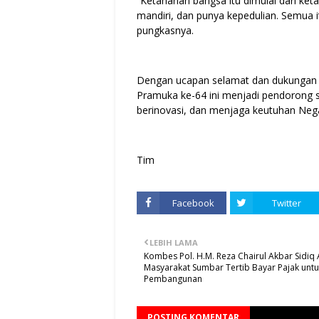
“Ketahanan bangsa itu dimulai dari keta
mandiri, dan punya kepedulian. Semua i
pungkasnya.
Dengan ucapan selamat dan dukungan p
Pramuka ke-64 ini menjadi pendorong 
berinovasi, dan menjaga keutuhan Nega
Tim
Facebook
Twitter
LEBIH LAMA
Kombes Pol. H.M. Reza Chairul Akbar Sidiq 
Masyarakat Sumbar Tertib Bayar Pajak untu
Pembangunan
POSTING KOMENTAR