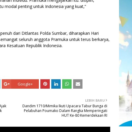
hanan individu. Pramuka mengajarkan itu: disiplin,
tu modal penting untuk Indonesia yang kuat,”
enuh dari Ditlantas Polda Sumbar, diharapkan Hari
semangat seluruh anggota Pramuka untuk terus berkarya,
ra Kesatuan Republik Indonesia.
Google+
LEBIH BARU
Ajak
Dandim 1710/Mimika Ikuti Upacara Tabur Bunga di
k
Pelabuhan Poumako Dalam Rangka Memperingati
HUT Ke-80 Kemerdekaan RI