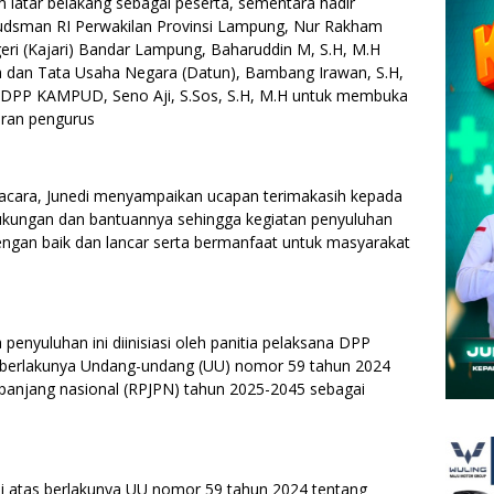
atar belakang sebagai peserta, sementara hadir
udsman RI Perwakilan Provinsi Lampung, Nur Rakham
eri (Kajari) Bandar Lampung, Baharuddin M, S.H, M.H
ata dan Tata Usaha Negara (Datun), Bambang Irawan, S.H,
um DPP KAMPUD, Seno Aji, S.Sos, S.H, M.H untuk membuka
jaran pengurus
acara, Junedi menyampaikan ucapan terimakasih kepada
ukungan dan bantuannya sehingga kegiatan penyuluhan
gan baik dan lancar serta bermanfaat untuk masyarakat
penyuluhan ini diinisiasi oleh panitia pelaksana DPP
berlakunya Undang-undang (UU) nomor 59 tahun 2024
anjang nasional (RPJPN) tahun 2025-2045 sebagai
si atas berlakunya UU nomor 59 tahun 2024 tentang