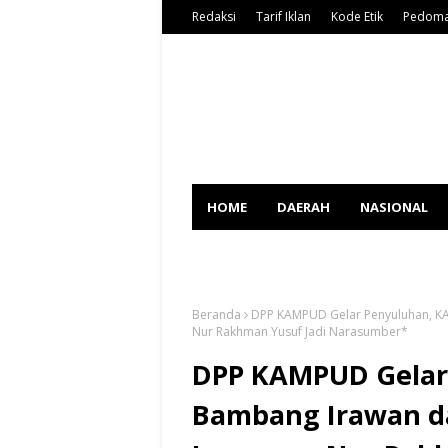
Redaksi
Tarif Iklan
Kode Etik
Pedoma
HOME
DAERAH
NASIONAL
SPORT
Beranda
DPP KAMPUD Gelar Penyuluhan, 
Nur Rakhman Yusuf Jadi Narasumber*
DPP KAMPUD Gelar
Bambang Irawan 