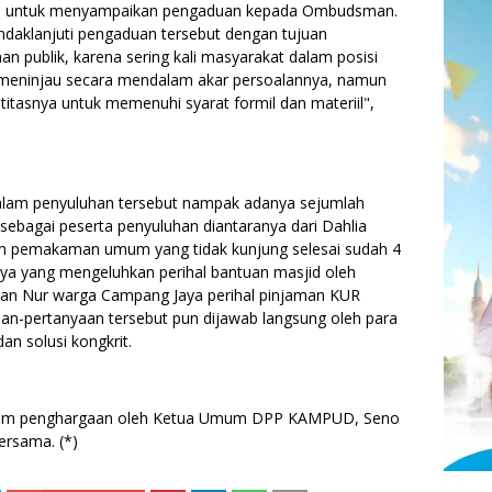
kan untuk menyampaikan pengaduan kepada Ombudsman.
aklanjuti pengaduan tersebut dengan tujuan
 publik, karena sering kali masyarakat dalam posisi
 meninjau secara mendalam akar persoalannya, namun
itasnya untuk memenuhi syarat formil dan materiil",
alam penyuluhan tersebut nampak adanya sejumlah
sebagai peserta penyuluhan diantaranya dari Dahlia
ah pemakaman umum yang tidak kunjung selesai sudah 4
ya yang mengeluhkan perihal bantuan masjid oleh
dan Nur warga Campang Jaya perihal pinjaman KUR
n-pertanyaan tersebut pun dijawab langsung oleh para
an solusi kongkrit.
iagam penghargaan oleh Ketua Umum DPP KAMPUD, Seno
ersama. (*)