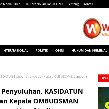
n Media Ciber
UU Pers No. 40 Tahun 1999
Tentang
Kontak
INTERNASIONAL
POLITIK
OPINI
HUKUM DAN KRIMINAL
KASIDATUN Bambang Irawan dan Kepala OMBUDSMAN Lampung
IKL
 Penyuluhan, KASIDATUN
dan Kepala OMBUDSMAN