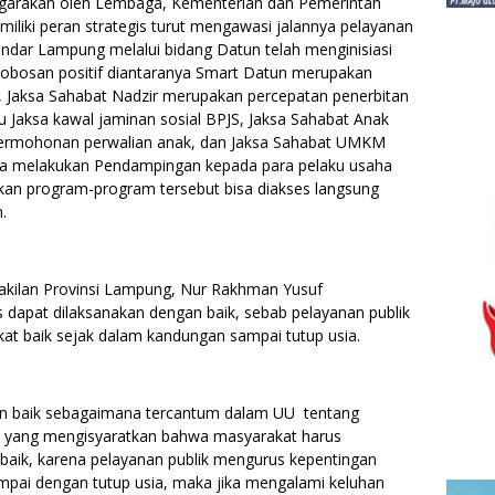
nggarakan oleh Lembaga, Kementerian dan Pemerintah
liki peran strategis turut mengawasi jalannya pelayanan
Bandar Lampung melalui bidang Datun telah menginisiasi
robosan positif diantaranya Smart Datun merupakan
l, Jaksa Sahabat Nadzir merupakan percepatan penerbitan
tu Jaksa kawal jaminan sosial BPJS, Jaksa Sahabat Anak
ermohonan perwalian anak, dan Jaksa Sahabat UMKM
a melakukan Pendampingan kepada para pelaku usaha
an program-program tersebut bisa diakses langsung
.
wakilan Provinsi Lampung, Nur Rakhman Yusuf
s dapat dilaksanakan dengan baik, sebab pelayanan publik
t baik sejak dalam kandungan sampai tutup usia.
kan baik sebagaimana tercantum dalam UU tentang
, yang mengisyaratkan bahwa masyarakat harus
baik, karena pelayanan publik mengurus kepentingan
pai dengan tutup usia, maka jika mengalami keluhan