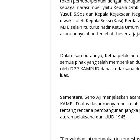
tokoh pemuda/pemudi dengan beragam l
sebagai narasumber yaitu Kepala Omb
Yusuf, S.Sos dan Kepala Kejaksaan Neg
diwakili oleh Kepala Seksi (Kasi) Perd
M.H, selain itu turut hadir Ketua Um
acara penyuluhan tersebut beserta ja
Dalam sambutannya, Ketua pelaksana 
semua pihak yang telah memberikan d
oleh DPP KAMPUD dapat terlaksana den
luas.
Sementara, Seno Aji menjelaskan acara 
KAMPUD atas dasar menyambut telah 
tentang rencana pembangunan jangka p
aturan pelaksana dari UUD 1945.
"Penyuluhan ini merupakan interpresta