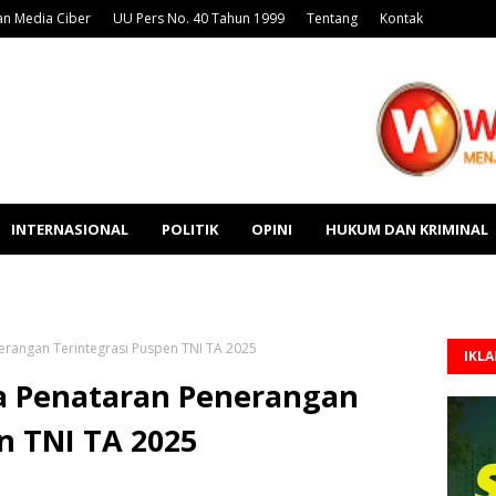
n Media Ciber
UU Pers No. 40 Tahun 1999
Tentang
Kontak
INTERNASIONAL
POLITIK
OPINI
HUKUM DAN KRIMINAL
rangan Terintegrasi Puspen TNI TA 2025
IKL
a Penataran Penerangan
n TNI TA 2025