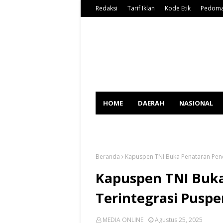
Redaksi
Tarif Iklan
Kode Etik
Pedoma
HOME
DAERAH
NASIONAL
SPORT
Beranda
Kapuspen TNI Buka Penataran Pene
Kapuspen TNI Buk
Terintegrasi Puspe
MEDIA ONLINE
Agustus 25, 2025