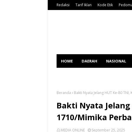
Redaksi
Tarif Iklan
Kode Etik
Pedoma
HOME
DAERAH
NASIONAL
SPORT
Beranda
Bakti Nyata Jelang HUT Ke-80 TNI,
Bakti Nyata Jelang
1710/Mimika Perba
MEDIA ONLINE
September 25, 2025