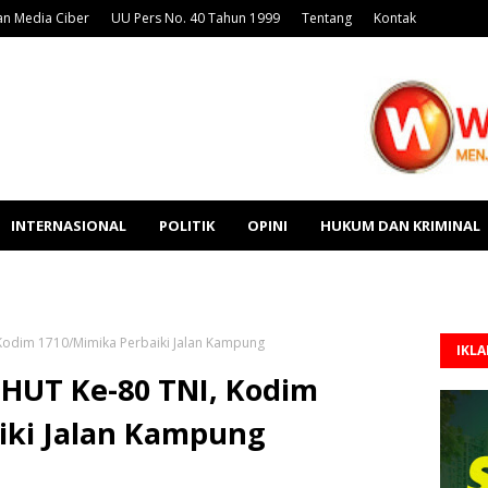
n Media Ciber
UU Pers No. 40 Tahun 1999
Tentang
Kontak
INTERNASIONAL
POLITIK
OPINI
HUKUM DAN KRIMINAL
 Kodim 1710/Mimika Perbaiki Jalan Kampung
IKL
 HUT Ke-80 TNI, Kodim
iki Jalan Kampung