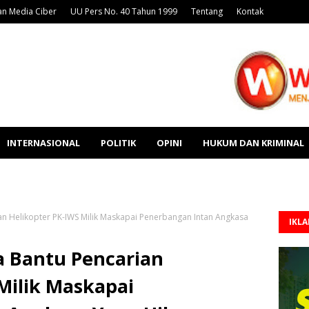
n Media Ciber
UU Pers No. 40 Tahun 1999
Tentang
Kontak
INTERNASIONAL
POLITIK
OPINI
HUKUM DAN KRIMINAL
n Helikopter PK-IWS Milik Maskapai Penerbangan Intan Angkasa
IKL
 Bantu Pencarian
Milik Maskapai