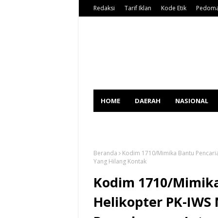
Redaksi
Tarif Iklan
Kode Etik
Pedoma
HOME
DAERAH
NASIONAL
SPORT
Beranda
Kodim 1710/Mimika Bantu Pencaria
Yang Hilang Kontak
Kodim 1710/Mimika
Helikopter PK-IWS 