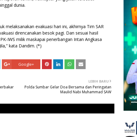
nggal dunia.
k melaksanakan evakuasi hari ini, akhirnya Tim SAR
kuasi direncanakan besok pagi. Dan sesuai hasil
r PK-IWS milik maskapai penerbangan Intan Angkasa
Jila,” kata Dandim. (*)
Google+
LEBIH BARU
Terbakar
Polda Sumbar Gelar Doa Bersama dan Peringatan
Maulid Nabi Muhammad SAW