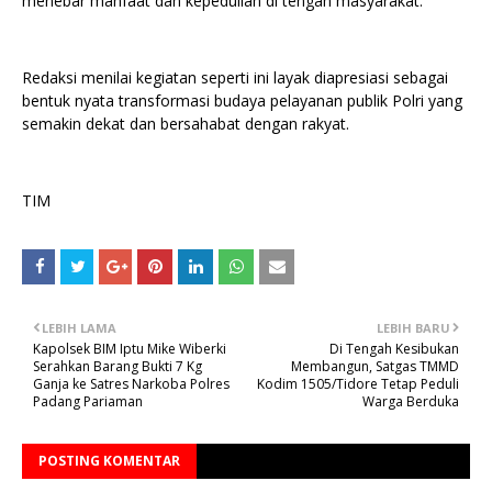
menebar manfaat dan kepedulian di tengah masyarakat.
Redaksi menilai kegiatan seperti ini layak diapresiasi sebagai
bentuk nyata transformasi budaya pelayanan publik Polri yang
semakin dekat dan bersahabat dengan rakyat.
TIM
LEBIH LAMA
LEBIH BARU
Kapolsek BIM Iptu Mike Wiberki
Di Tengah Kesibukan
Serahkan Barang Bukti 7 Kg
Membangun, Satgas TMMD
Ganja ke Satres Narkoba Polres
Kodim 1505/Tidore Tetap Peduli
Padang Pariaman
Warga Berduka
POSTING KOMENTAR