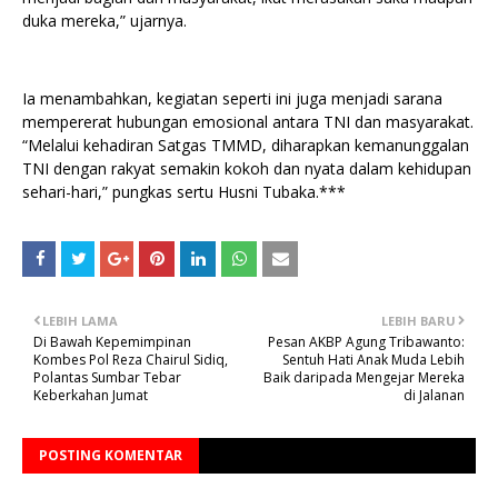
duka mereka,” ujarnya.
Ia menambahkan, kegiatan seperti ini juga menjadi sarana
mempererat hubungan emosional antara TNI dan masyarakat.
“Melalui kehadiran Satgas TMMD, diharapkan kemanunggalan
TNI dengan rakyat semakin kokoh dan nyata dalam kehidupan
sehari-hari,” pungkas sertu Husni Tubaka.***
LEBIH LAMA
LEBIH BARU
Di Bawah Kepemimpinan
Pesan AKBP Agung Tribawanto:
Kombes Pol Reza Chairul Sidiq,
Sentuh Hati Anak Muda Lebih
Polantas Sumbar Tebar
Baik daripada Mengejar Mereka
Keberkahan Jumat
di Jalanan
POSTING KOMENTAR