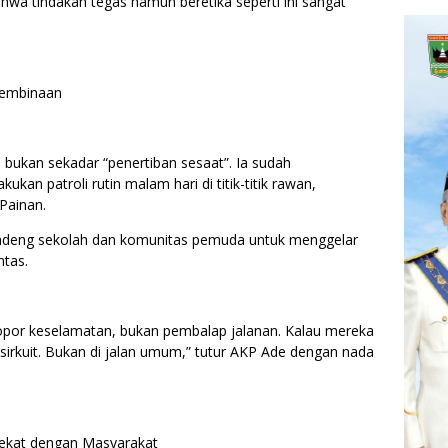
wa tindakan tegas namun beretika seperti ini sangat
Pembinaan
bukan sekadar “penertiban sesaat”. Ia sudah
kan patroli rutin malam hari di titik-titik rawan,
Painan.
gandeng sekolah dan komunitas pemuda untuk menggelar
ntas.
lopor keselamatan, bukan pembalap jalanan. Kalau mereka
sirkuit. Bukan di jalan umum,” tutur AKP Ade dengan nada
Dekat dengan Masyarakat