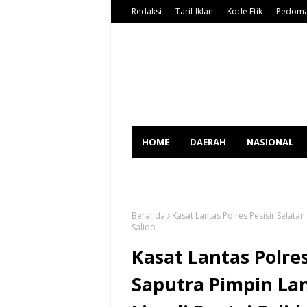
Redaksi
Tarif Iklan
Kode Etik
Pedoma
HOME
DAERAH
NASIONAL
SPORT
Beranda
Kasat Lantas Polres Pesisir Selata
Salido
Kasat Lantas Polre
Saputra Pimpin La