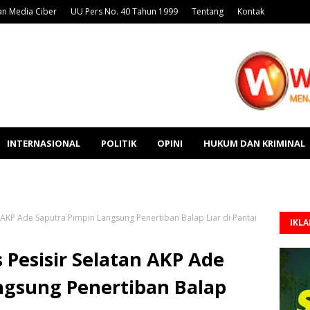
n Media Ciber
UU Pers No. 40 Tahun 1999
Tentang
Kontak
INTERNASIONAL
POLITIK
OPINI
HUKUM DAN KRIMINAL
n AKP Ade Saputra Pimpin Langsung Penertiban Balap Liar di Pantai
IKL
s Pesisir Selatan AKP Ade
ngsung Penertiban Balap