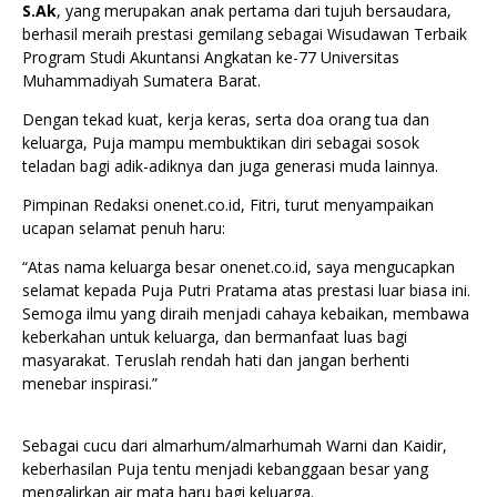
S.Ak
, yang merupakan anak pertama dari tujuh bersaudara,
berhasil meraih prestasi gemilang sebagai Wisudawan Terbaik
Program Studi Akuntansi Angkatan ke-77 Universitas
Muhammadiyah Sumatera Barat.
Dengan tekad kuat, kerja keras, serta doa orang tua dan
keluarga, Puja mampu membuktikan diri sebagai sosok
teladan bagi adik-adiknya dan juga generasi muda lainnya.
Pimpinan Redaksi onenet.co.id, Fitri, turut menyampaikan
ucapan selamat penuh haru:
“Atas nama keluarga besar onenet.co.id, saya mengucapkan
selamat kepada Puja Putri Pratama atas prestasi luar biasa ini.
Semoga ilmu yang diraih menjadi cahaya kebaikan, membawa
keberkahan untuk keluarga, dan bermanfaat luas bagi
masyarakat. Teruslah rendah hati dan jangan berhenti
menebar inspirasi.”
Sebagai cucu dari almarhum/almarhumah Warni dan Kaidir,
keberhasilan Puja tentu menjadi kebanggaan besar yang
mengalirkan air mata haru bagi keluarga.