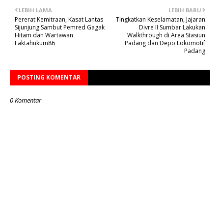
LEBIH LAMA
LEBIH BARU
Pererat Kemitraan, Kasat Lantas
Tingkatkan Keselamatan, Jajaran
Sijunjung Sambut Pemred Gagak
Divre II Sumbar Lakukan
Hitam dan Wartawan
Walkthrough di Area Stasiun
Faktahukum86
Padang dan Depo Lokomotif
Padang
POSTING KOMENTAR
0 Komentar